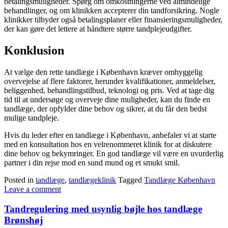
betalingsmuligheder. Spørg om omkostningerne ved almindelige
behandlinger, og om klinikken accepterer din tandforsikring. Nogle
klinikker tilbyder også betalingsplaner eller finansieringsmuligheder,
der kan gøre det lettere at håndtere større tandplejeudgifter.
Konklusion
At vælge den rette tandlæge i København kræver omhyggelig
overvejelse af flere faktorer, herunder kvalifikationer, anmeldelser,
beliggenhed, behandlingstilbud, teknologi og pris. Ved at tage dig
tid til at undersøge og overveje dine muligheder, kan du finde en
tandlæge, der opfylder dine behov og sikrer, at du får den bedst
mulige tandpleje.
Hvis du leder efter en tandlæge i København, anbefaler vi at starte
med en konsultation hos en velrenommeret klinik for at diskutere
dine behov og bekymringer. En god tandlæge vil være en uvurderlig
partner i din rejse mod en sund mund og et smukt smil.
Posted in
tandlæge
,
tandlægeklinik
Tagged
Tandlæge København
Leave a comment
Tandregulering med usynlig bøjle hos tandlæge
Brønshøj