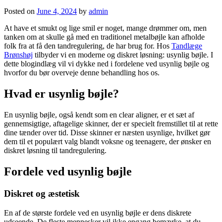
Posted on
June 4, 2024
by
admin
At have et smukt og lige smil er noget, mange drømmer om, men
tanken om at skulle gå med en traditionel metalbøjle kan afholde
folk fra at få den tandregulering, de har brug for. Hos
Tandlæge
Brønshøj
tilbyder vi en moderne og diskret løsning: usynlig bøjle. I
dette blogindlæg vil vi dykke ned i fordelene ved usynlig bøjle og
hvorfor du bør overveje denne behandling hos os.
Hvad er usynlig bøjle?
En usynlig bøjle, også kendt som en clear aligner, er et sæt af
gennemsigtige, aftagelige skinner, der er specielt fremstillet til at rette
dine tænder over tid. Disse skinner er næsten usynlige, hvilket gør
dem til et populært valg blandt voksne og teenagere, der ønsker en
diskret løsning til tandregulering.
Fordele ved usynlig bøjle
Diskret og æstetisk
En af de største fordele ved en usynlig bøjle er dens diskrete
udseende. De fleste mennesker vil ikke engang bemærke, at du