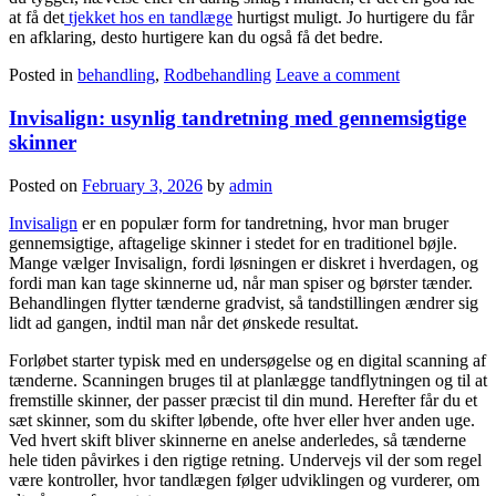
at få det
tjekket hos en tandlæge
hurtigst muligt. Jo hurtigere du får
en afklaring, desto hurtigere kan du også få det bedre.
Posted in
behandling
,
Rodbehandling
Leave a comment
Invisalign: usynlig tandretning med gennemsigtige
skinner
Posted on
February 3, 2026
by
admin
Invisalign
er en populær form for tandretning, hvor man bruger
gennemsigtige, aftagelige skinner i stedet for en traditionel bøjle.
Mange vælger Invisalign, fordi løsningen er diskret i hverdagen, og
fordi man kan tage skinnerne ud, når man spiser og børster tænder.
Behandlingen flytter tænderne gradvist, så tandstillingen ændrer sig
lidt ad gangen, indtil man når det ønskede resultat.
Forløbet starter typisk med en undersøgelse og en digital scanning af
tænderne. Scanningen bruges til at planlægge tandflytningen og til at
fremstille skinner, der passer præcist til din mund. Herefter får du et
sæt skinner, som du skifter løbende, ofte hver eller hver anden uge.
Ved hvert skift bliver skinnerne en anelse anderledes, så tænderne
hele tiden påvirkes i den rigtige retning. Undervejs vil der som regel
være kontroller, hvor tandlægen følger udviklingen og vurderer, om