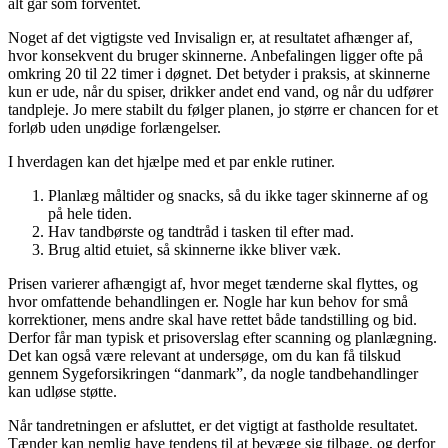
alt går som forventet.
Noget af det vigtigste ved Invisalign er, at resultatet afhænger af,
hvor konsekvent du bruger skinnerne. Anbefalingen ligger ofte på
omkring 20 til 22 timer i døgnet. Det betyder i praksis, at skinnerne
kun er ude, når du spiser, drikker andet end vand, og når du udfører
tandpleje. Jo mere stabilt du følger planen, jo større er chancen for et
forløb uden unødige forlængelser.
I hverdagen kan det hjælpe med et par enkle rutiner.
Planlæg måltider og snacks, så du ikke tager skinnerne af og
på hele tiden.
Hav tandbørste og tandtråd i tasken til efter mad.
Brug altid etuiet, så skinnerne ikke bliver væk.
Prisen varierer afhængigt af, hvor meget tænderne skal flyttes, og
hvor omfattende behandlingen er. Nogle har kun behov for små
korrektioner, mens andre skal have rettet både tandstilling og bid.
Derfor får man typisk et prisoverslag efter scanning og planlægning.
Det kan også være relevant at undersøge, om du kan få tilskud
gennem Sygeforsikringen “danmark”, da nogle tandbehandlinger
kan udløse støtte.
Når tandretningen er afsluttet, er det vigtigt at fastholde resultatet.
Tænder kan nemlig have tendens til at bevæge sig tilbage, og derfor