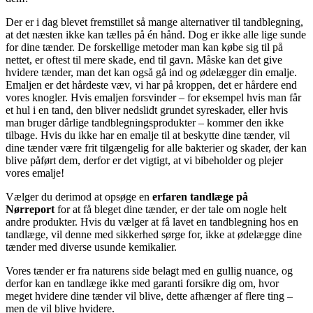
Der er i dag blevet fremstillet så mange alternativer til tandblegning,
at det næsten ikke kan tælles på én hånd. Dog er ikke alle lige sunde
for dine tænder. De forskellige metoder man kan købe sig til på
nettet, er oftest til mere skade, end til gavn. Måske kan det give
hvidere tænder, man det kan også gå ind og ødelægger din emalje.
Emaljen er det hårdeste væv, vi har på kroppen, det er hårdere end
vores knogler. Hvis emaljen forsvinder – for eksempel hvis man får
et hul i en tand, den bliver nedslidt grundet syreskader, eller hvis
man bruger dårlige tandblegningsprodukter – kommer den ikke
tilbage. Hvis du ikke har en emalje til at beskytte dine tænder, vil
dine tænder være frit tilgængelig for alle bakterier og skader, der kan
blive påført dem, derfor er det vigtigt, at vi bibeholder og plejer
vores emalje!
Vælger du derimod at opsøge en
erfaren tandlæge på
Nørreport
for at få bleget dine tænder, er der tale om nogle helt
andre produkter. Hvis du vælger at få lavet en tandblegning hos en
tandlæge, vil denne med sikkerhed sørge for, ikke at ødelægge dine
tænder med diverse usunde kemikalier.
Vores tænder er fra naturens side belagt med en gullig nuance, og
derfor kan en tandlæge ikke med garanti forsikre dig om, hvor
meget hvidere dine tænder vil blive, dette afhænger af flere ting –
men de vil blive hvidere.