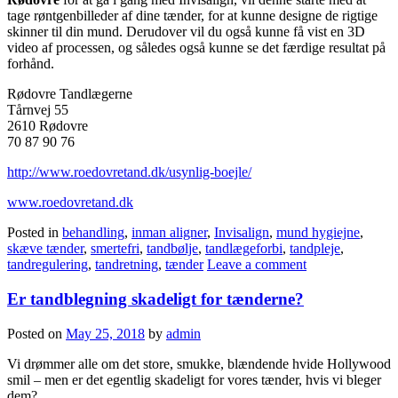
tage røntgenbilleder af dine tænder, for at kunne designe de rigtige
skinner til din mund. Derudover vil du også kunne få vist en 3D
video af processen, og således også kunne se det færdige resultat på
forhånd.
Rødovre Tandlægerne
Tårnvej 55
2610 Rødovre
70 87 90 76
http://www.roedovretand.dk/usynlig-boejle/
www.roedovretand.dk
Posted in
behandling
,
inman aligner
,
Invisalign
,
mund hygiejne
,
skæve tænder
,
smertefri
,
tandbølje
,
tandlægeforbi
,
tandpleje
,
tandregulering
,
tandretning
,
tænder
Leave a comment
Er tandblegning skadeligt for tænderne?
Posted on
May 25, 2018
by
admin
Vi drømmer alle om det store, smukke, blændende hvide Hollywood
smil – men er det egentlig skadeligt for vores tænder, hvis vi bleger
dem?