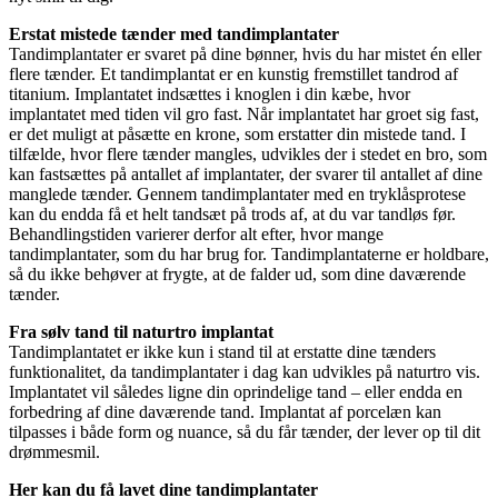
Erstat mistede tænder med tandimplantater
Tandimplantater er svaret på dine bønner, hvis du har mistet én eller
flere tænder. Et tandimplantat er en kunstig fremstillet tandrod af
titanium. Implantatet indsættes i knoglen i din kæbe, hvor
implantatet med tiden vil gro fast. Når implantatet har groet sig fast,
er det muligt at påsætte en krone, som erstatter din mistede tand. I
tilfælde, hvor flere tænder mangles, udvikles der i stedet en bro, som
kan fastsættes på antallet af implantater, der svarer til antallet af dine
manglede tænder. Gennem tandimplantater med en tryklåsprotese
kan du endda få et helt tandsæt på trods af, at du var tandløs før.
Behandlingstiden varierer derfor alt efter, hvor mange
tandimplantater, som du har brug for. Tandimplantaterne er holdbare,
så du ikke behøver at frygte, at de falder ud, som dine daværende
tænder.
Fra sølv tand til naturtro implantat
Tandimplantatet er ikke kun i stand til at erstatte dine tænders
funktionalitet, da tandimplantater i dag kan udvikles på naturtro vis.
Implantatet vil således ligne din oprindelige tand – eller endda en
forbedring af dine daværende tand. Implantat af porcelæn kan
tilpasses i både form og nuance, så du får tænder, der lever op til dit
drømmesmil.
Her kan du få lavet dine tandimplantater