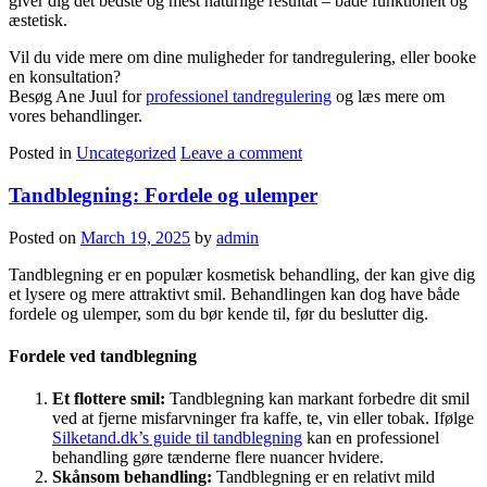
giver dig det bedste og mest naturlige resultat – både funktionelt og
æstetisk.
Vil du vide mere om dine muligheder for tandregulering, eller booke
en konsultation?
Besøg Ane Juul for
professionel tandregulering
og læs mere om
vores behandlinger.
Posted in
Uncategorized
Leave a comment
Tandblegning: Fordele og ulemper
Posted on
March 19, 2025
by
admin
Tandblegning er en populær kosmetisk behandling, der kan give dig
et lysere og mere attraktivt smil. Behandlingen kan dog have både
fordele og ulemper, som du bør kende til, før du beslutter dig.
Fordele ved tandblegning
Et flottere smil:
Tandblegning kan markant forbedre dit smil
ved at fjerne misfarvninger fra kaffe, te, vin eller tobak. Ifølge
Silketand.dk’s guide til tandblegning
kan en professionel
behandling gøre tænderne flere nuancer hvidere.
Skånsom behandling:
Tandblegning er en relativt mild