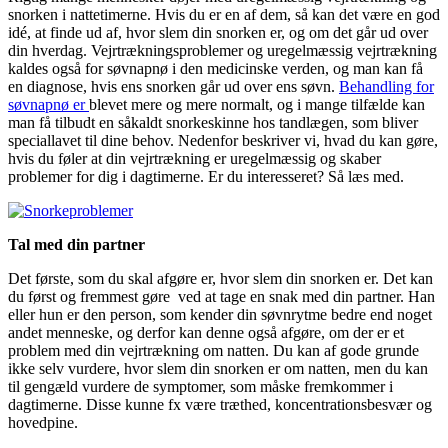
snorken i nattetimerne. Hvis du er en af dem, så kan det være en god
idé, at finde ud af, hvor slem din snorken er, og om det går ud over
din hverdag. Vejrtrækningsproblemer og uregelmæssig vejrtrækning
kaldes også for søvnapnø i den medicinske verden, og man kan få
en diagnose, hvis ens snorken går ud over ens søvn.
Behandling for
søvnapnø er
blevet mere og mere normalt, og i mange tilfælde kan
man få tilbudt en såkaldt snorkeskinne hos tandlægen, som bliver
speciallavet til dine behov. Nedenfor beskriver vi, hvad du kan gøre,
hvis du føler at din vejrtrækning er uregelmæssig og skaber
problemer for dig i dagtimerne. Er du interesseret? Så læs med.
Tal med din partner
Det første, som du skal afgøre er, hvor slem din snorken er. Det kan
du først og fremmest gøre ved at tage en snak med din partner. Han
eller hun er den person, som kender din søvnrytme bedre end noget
andet menneske, og derfor kan denne også afgøre, om der er et
problem med din vejrtrækning om natten. Du kan af gode grunde
ikke selv vurdere, hvor slem din snorken er om natten, men du kan
til gengæld vurdere de symptomer, som måske fremkommer i
dagtimerne. Disse kunne fx være træthed, koncentrationsbesvær og
hovedpine.