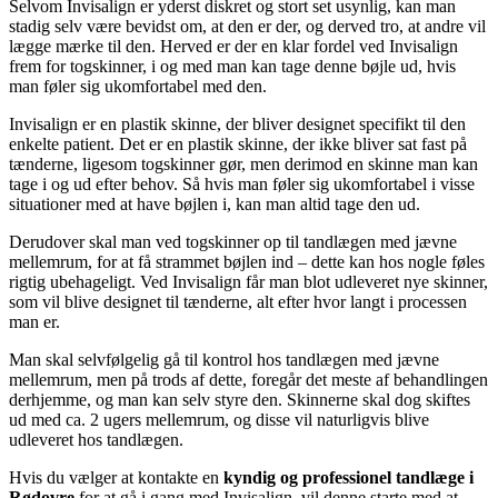
Selvom Invisalign er yderst diskret og stort set usynlig, kan man
stadig selv være bevidst om, at den er der, og derved tro, at andre vil
lægge mærke til den. Herved er der en klar fordel ved Invisalign
frem for togskinner, i og med man kan tage denne bøjle ud, hvis
man føler sig ukomfortabel med den.
Invisalign er en plastik skinne, der bliver designet specifikt til den
enkelte patient. Det er en plastik skinne, der ikke bliver sat fast på
tænderne, ligesom togskinner gør, men derimod en skinne man kan
tage i og ud efter behov. Så hvis man føler sig ukomfortabel i visse
situationer med at have bøjlen i, kan man altid tage den ud.
Derudover skal man ved togskinner op til tandlægen med jævne
mellemrum, for at få strammet bøjlen ind – dette kan hos nogle føles
rigtig ubehageligt. Ved Invisalign får man blot udleveret nye skinner,
som vil blive designet til tænderne, alt efter hvor langt i processen
man er.
Man skal selvfølgelig gå til kontrol hos tandlægen med jævne
mellemrum, men på trods af dette, foregår det meste af behandlingen
derhjemme, og man kan selv styre den. Skinnerne skal dog skiftes
ud med ca. 2 ugers mellemrum, og disse vil naturligvis blive
udleveret hos tandlægen.
Hvis du vælger at kontakte en
kyndig og professionel tandlæge i
Rødovre
for at gå i gang med Invisalign, vil denne starte med at