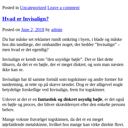
Posted in
Uncategorized
Leave a comment
Hvad er Invisalign?
Posted on
June 2, 2018
by
admin
Du har måske set reklamer rundt omkring i byen, i blade og måske
hos din tandlæge, der omhandler noget, der hedder ”Invisalign” –
men hvad er det egentlig?
Invisalign er kendt som ”den usynlige bøjle”. Det er fået dette
tilnavn, da det er en bøjle, der er meget diskret, og som man næsten
ikke kan se.
Invisalign har til samme formål som togskinner og andre former for
tandretning, at rette op på skæve tænder. Dog er der alligevel nogle
betydelige forskellige ved Invisalign, frem for togskinner.
Udover at det er en
fantastisk og diskret usynlig bøjle
, er det også
en bøjle og proces, der bliver skræddersyet efter den enkelte persons
behov.
Mange voksne fravælger togskinnen, da det er en meget
iøjefaldende metalskinne, hvilket hos mange kan virke direkte flovt.