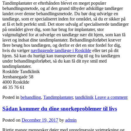
Tandimplantater er efterhånden blevet en meget populær
behandlingsmetode, og af den grund tilbyder adskillige tandlæger
landet over denne behandlingsmetode. Du bør dog udvælge en
tandlæge, som er specialiseret inden for området, så du er sikker på
at få et helt perfekt smil. Det store udvalg af specialiserede tandlæger
på området giver dig, som har brug for implantater, stor
valgmulighed for at udvælge en tandlæge nær dit hjem, som kan få
lavet og indsat dine tandimplantater. Behandlingsforløbet kræver
flere besøg hos tandlægen, og derfor er det en stor fordel for dig,
hvis du vælger
nærliggende tandlæge i Roskilde
eller tæt på dit
hjem. Så kan du hurtigt kan transportere dig til og fra tandlægen
under behandlingsforløbet, så du kan få dit nye smil med
tandimplantater.
Roskilde Tandklinik
Jernbanegade 58
4000 Roskilde
46 35 76 61
Posted in
behandling
,
Tandimplantater
,
tandklinik
Leave a comment
Sådan kommer du dine snorkeproblemer til livs
Posted on
December 19, 2017
by
admin
Rigtig mange mennesker døjer med uregelmæssig vejrtrækning og