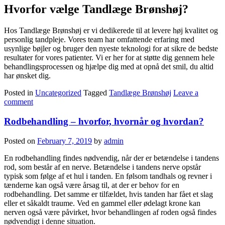
Hvorfor vælge Tandlæge Brønshøj?
Hos Tandlæge Brønshøj er vi dedikerede til at levere høj kvalitet og
personlig tandpleje. Vores team har omfattende erfaring med
usynlige bøjler og bruger den nyeste teknologi for at sikre de bedste
resultater for vores patienter. Vi er her for at støtte dig gennem hele
behandlingsprocessen og hjælpe dig med at opnå det smil, du altid
har ønsket dig.
Posted in
Uncategorized
Tagged
Tandlæge Brønshøj
Leave a
comment
Rodbehandling – hvorfor, hvornår og hvordan?
Posted on
February 7, 2019
by
admin
En rodbehandling findes nødvendig, når der er betændelse i tandens
rod, som består af en nerve. Betændelse i tandens nerve opstår
typisk som følge af et hul i tanden. En følsom tandhals og revner i
tænderne kan også være årsag til, at der er behov for en
rodbehandling. Det samme er tilfældet, hvis tanden har fået et slag
eller et såkaldt traume. Ved en gammel eller ødelagt krone kan
nerven også være påvirket, hvor behandlingen af roden også findes
nødvendigt i denne situation.