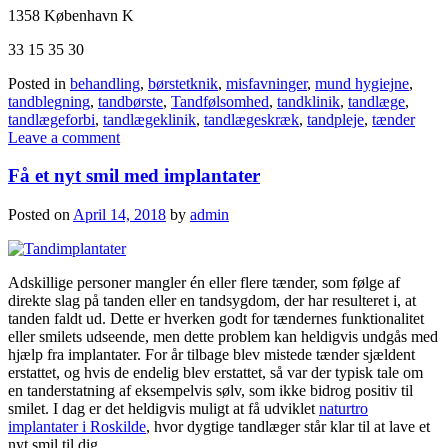
1358 København K
33 15 35 30
Posted in
behandling
,
børstetknik
,
misfavninger
,
mund hygiejne
,
tandblegning
,
tandbørste
,
Tandfølsomhed
,
tandklinik
,
tandlæge
,
tandlægeforbi
,
tandlægeklinik
,
tandlægeskræk
,
tandpleje
,
tænder
Leave a comment
Få et nyt smil med implantater
Posted on
April 14, 2018
by
admin
Adskillige personer mangler én eller flere tænder, som følge af
direkte slag på tanden eller en tandsygdom, der har resulteret i, at
tanden faldt ud. Dette er hverken godt for tændernes funktionalitet
eller smilets udseende, men dette problem kan heldigvis undgås med
hjælp fra implantater. For år tilbage blev mistede tænder sjældent
erstattet, og hvis de endelig blev erstattet, så var der typisk tale om
en tanderstatning af eksempelvis sølv, som ikke bidrog positiv til
smilet. I dag er det heldigvis muligt at få udviklet
naturtro
implantater i Roskilde
, hvor dygtige tandlæger står klar til at lave et
nyt smil til dig.