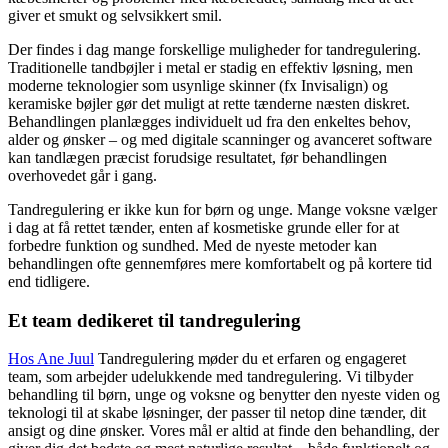
giver et smukt og selvsikkert smil.
Der findes i dag mange forskellige muligheder for tandregulering.
Traditionelle tandbøjler i metal er stadig en effektiv løsning, men
moderne teknologier som usynlige skinner (fx Invisalign) og
keramiske bøjler gør det muligt at rette tænderne næsten diskret.
Behandlingen planlægges individuelt ud fra den enkeltes behov,
alder og ønsker – og med digitale scanninger og avanceret software
kan tandlægen præcist forudsige resultatet, før behandlingen
overhovedet går i gang.
Tandregulering er ikke kun for børn og unge. Mange voksne vælger
i dag at få rettet tænder, enten af kosmetiske grunde eller for at
forbedre funktion og sundhed. Med de nyeste metoder kan
behandlingen ofte gennemføres mere komfortabelt og på kortere tid
end tidligere.
Et team dedikeret til tandregulering
Hos Ane Juul
Tandregulering møder du et erfaren og engageret
team, som arbejder udelukkende med tandregulering. Vi tilbyder
behandling til børn, unge og voksne og benytter den nyeste viden og
teknologi til at skabe løsninger, der passer til netop dine tænder, dit
ansigt og dine ønsker. Vores mål er altid at finde den behandling, der