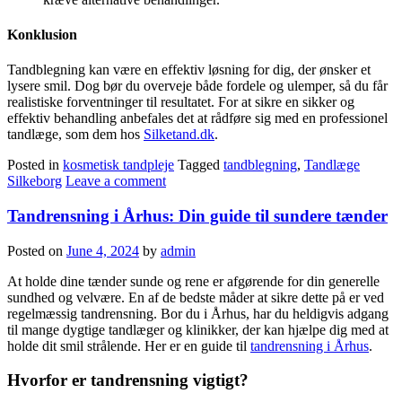
Konklusion
Tandblegning kan være en effektiv løsning for dig, der ønsker et
lysere smil. Dog bør du overveje både fordele og ulemper, så du får
realistiske forventninger til resultatet. For at sikre en sikker og
effektiv behandling anbefales det at rådføre sig med en professionel
tandlæge, som dem hos
Silketand.dk
.
Posted in
kosmetisk tandpleje
Tagged
tandblegning
,
Tandlæge
Silkeborg
Leave a comment
Tandrensning i Århus: Din guide til sundere tænder
Posted on
June 4, 2024
by
admin
At holde dine tænder sunde og rene er afgørende for din generelle
sundhed og velvære. En af de bedste måder at sikre dette på er ved
regelmæssig tandrensning. Bor du i Århus, har du heldigvis adgang
til mange dygtige tandlæger og klinikker, der kan hjælpe dig med at
holde dit smil strålende. Her er en guide til
tandrensning i Århus
.
Hvorfor er tandrensning vigtigt?