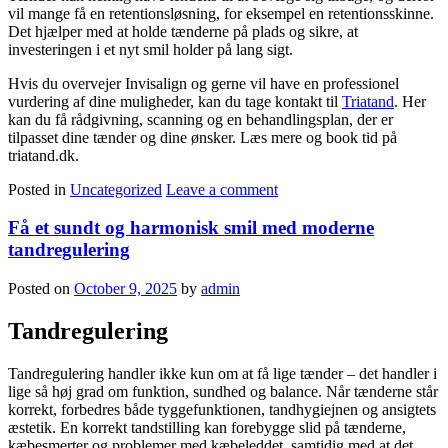
vil mange få en retentionsløsning, for eksempel en retentionsskinne.
Det hjælper med at holde tænderne på plads og sikre, at
investeringen i et nyt smil holder på lang sigt.
Hvis du overvejer Invisalign og gerne vil have en professionel
vurdering af dine muligheder, kan du tage kontakt til
Triatand
. Her
kan du få rådgivning, scanning og en behandlingsplan, der er
tilpasset dine tænder og dine ønsker. Læs mere og book tid på
triatand.dk.
Posted in
Uncategorized
Leave a comment
Få et sundt og harmonisk smil med moderne
tandregulering
Posted on
October 9, 2025
by
admin
Tandregulering
Tandregulering handler ikke kun om at få lige tænder – det handler i
lige så høj grad om funktion, sundhed og balance. Når tænderne står
korrekt, forbedres både tyggefunktionen, tandhygiejnen og ansigtets
æstetik. En korrekt tandstilling kan forebygge slid på tænderne,
kæbesmerter og problemer med kæbeleddet, samtidig med at det