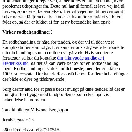
Rodbehandlinger foregår ved, at der bores et hul i den tand, hvor
problemet udspringer fra. Dette hul har til formål at lave vej ind til
nerven, som der er betændelse i. Her vil vejen ind til nerven samt
selve nerven få fjernet al betændelse, hvorefter området vil blive
fyldt op, så der er lukket af for, at ny betændelse kan opstå.
Virker rodbehandlinger?
En rodbehandling er hård for tanden, og der vil til tider være
komplikationer som følge. Der kan derfor stadig være lette smerte
efter behandling, som med tiden vil gå væk. Hvis smerterne
fortsætter, så bør du kontakte
din tilknyttede tandlæge i
Frederikssund
, da der så kan være behov for en rodbehandling
mere. Rodbehandlinger virker for det meste, men der er ikke en
100% succesrate. Der kan derfor opstå behov for flere behandlinger,
der både er dyre og tidskrævende.
Sørg derfor altid for at passe bedst muligt på dine tænder, så det er
muligt at forebygge mod tandproblemer som eksempelvis
betændelse i tandroden.
Tandklinikken M.Iwona Bergstrøm
Jernbanegade 13
3600 Frederikssund 47310515