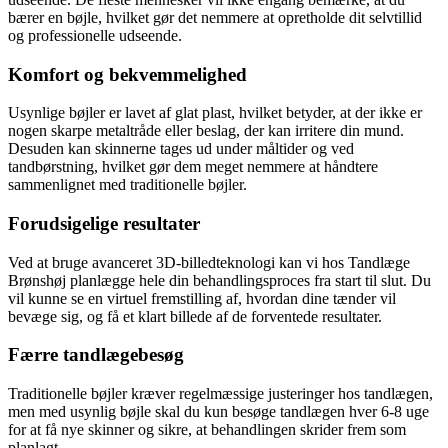
bærer en bøjle, hvilket gør det nemmere at opretholde dit selvtillid
og professionelle udseende.
Komfort og bekvemmelighed
Usynlige bøjler er lavet af glat plast, hvilket betyder, at der ikke er
nogen skarpe metaltråde eller beslag, der kan irritere din mund.
Desuden kan skinnerne tages ud under måltider og ved
tandbørstning, hvilket gør dem meget nemmere at håndtere
sammenlignet med traditionelle bøjler.
Forudsigelige resultater
Ved at bruge avanceret 3D-billedteknologi kan vi hos Tandlæge
Brønshøj planlægge hele din behandlingsproces fra start til slut. Du
vil kunne se en virtuel fremstilling af, hvordan dine tænder vil
bevæge sig, og få et klart billede af de forventede resultater.
Færre tandlægebesøg
Traditionelle bøjler kræver regelmæssige justeringer hos tandlægen,
men med usynlig bøjle skal du kun besøge tandlægen hver 6-8 uge
for at få nye skinner og sikre, at behandlingen skrider frem som
planlagt.