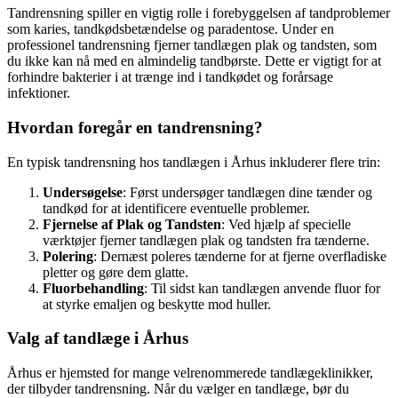
Tandrensning spiller en vigtig rolle i forebyggelsen af tandproblemer
som karies, tandkødsbetændelse og paradentose. Under en
professionel tandrensning fjerner tandlægen plak og tandsten, som
du ikke kan nå med en almindelig tandbørste. Dette er vigtigt for at
forhindre bakterier i at trænge ind i tandkødet og forårsage
infektioner.
Hvordan foregår en tandrensning?
En typisk tandrensning hos tandlægen i Århus inkluderer flere trin:
Undersøgelse
: Først undersøger tandlægen dine tænder og
tandkød for at identificere eventuelle problemer.
Fjernelse af Plak og Tandsten
: Ved hjælp af specielle
værktøjer fjerner tandlægen plak og tandsten fra tænderne.
Polering
: Dernæst poleres tænderne for at fjerne overfladiske
pletter og gøre dem glatte.
Fluorbehandling
: Til sidst kan tandlægen anvende fluor for
at styrke emaljen og beskytte mod huller.
Valg af tandlæge i Århus
Århus er hjemsted for mange velrenommerede tandlægeklinikker,
der tilbyder tandrensning. Når du vælger en tandlæge, bør du