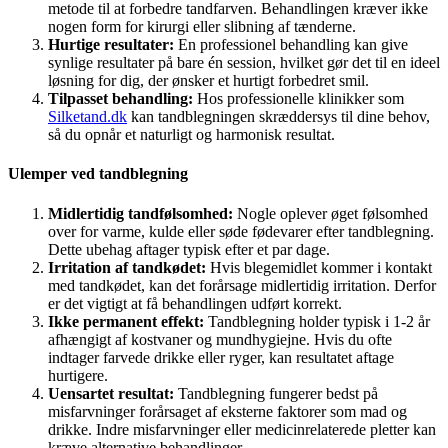
metode til at forbedre tandfarven. Behandlingen kræver ikke
nogen form for kirurgi eller slibning af tænderne.
Hurtige resultater:
En professionel behandling kan give
synlige resultater på bare én session, hvilket gør det til en ideel
løsning for dig, der ønsker et hurtigt forbedret smil.
Tilpasset behandling:
Hos professionelle klinikker som
Silketand.dk
kan tandblegningen skræddersys til dine behov,
så du opnår et naturligt og harmonisk resultat.
Ulemper ved tandblegning
Midlertidig tandfølsomhed:
Nogle oplever øget følsomhed
over for varme, kulde eller søde fødevarer efter tandblegning.
Dette ubehag aftager typisk efter et par dage.
Irritation af tandkødet:
Hvis blegemidlet kommer i kontakt
med tandkødet, kan det forårsage midlertidig irritation. Derfor
er det vigtigt at få behandlingen udført korrekt.
Ikke permanent effekt:
Tandblegning holder typisk i 1-2 år
afhængigt af kostvaner og mundhygiejne. Hvis du ofte
indtager farvede drikke eller ryger, kan resultatet aftage
hurtigere.
Uensartet resultat:
Tandblegning fungerer bedst på
misfarvninger forårsaget af eksterne faktorer som mad og
drikke. Indre misfarvninger eller medicinrelaterede pletter kan
kræve alternative behandlinger.