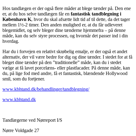
Hos tandlægen er der også flere måder at blege tænder på. Den ene
er, at du hos selve tandlægen får en
fantastisk tandblegning i
København K
, hvor du skal afsætte lidt tid af til dette, da det tager
mellem 1½-2 timer. Den anden mulighed er, at du får udleveret
blegemidlet, og selv bleger dine tænderne hjemmefra – på denne
måde, kan du selv styre processen, og hvornår det passer ind i din
hverdag.
Har du i forvejen en relativt skrøbelig emalje, er der også et andet
alternativ, der vil være bedre for dig og dine tænder. I stedet for at få
bleget dine tænder på den ”traditionelle” måde, kan du i stedet
vælge at få lavet porcelæns- eller plastfacader. På denne måde, kan
du, på lige fod med andre, få et fantastisk, blændende Hollywood
smil, som du fortjener.
www.kbhtand.dk/behandlinger/tandblegning/
www.kbhtand.dk
Tandlægerne ved Nørreport I/S
Nørre Voldgade 27