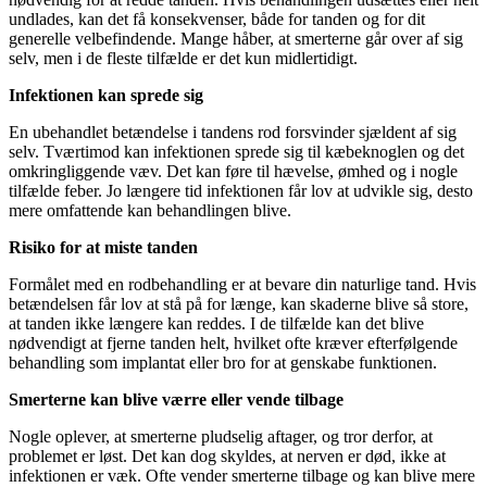
undlades, kan det få konsekvenser, både for tanden og for dit
generelle velbefindende. Mange håber, at smerterne går over af sig
selv, men i de fleste tilfælde er det kun midlertidigt.
Infektionen kan sprede sig
En ubehandlet betændelse i tandens rod forsvinder sjældent af sig
selv. Tværtimod kan infektionen sprede sig til kæbeknoglen og det
omkringliggende væv. Det kan føre til hævelse, ømhed og i nogle
tilfælde feber. Jo længere tid infektionen får lov at udvikle sig, desto
mere omfattende kan behandlingen blive.
Risiko for at miste tanden
Formålet med en rodbehandling er at bevare din naturlige tand. Hvis
betændelsen får lov at stå på for længe, kan skaderne blive så store,
at tanden ikke længere kan reddes. I de tilfælde kan det blive
nødvendigt at fjerne tanden helt, hvilket ofte kræver efterfølgende
behandling som implantat eller bro for at genskabe funktionen.
Smerterne kan blive værre eller vende tilbage
Nogle oplever, at smerterne pludselig aftager, og tror derfor, at
problemet er løst. Det kan dog skyldes, at nerven er død, ikke at
infektionen er væk. Ofte vender smerterne tilbage og kan blive mere