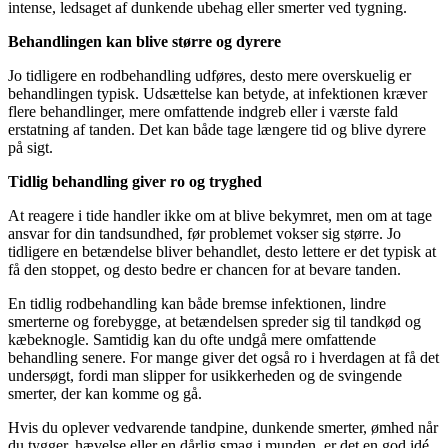
intense, ledsaget af dunkende ubehag eller smerter ved tygning.
Behandlingen kan blive større og dyrere
Jo tidligere en rodbehandling udføres, desto mere overskuelig er
behandlingen typisk. Udsættelse kan betyde, at infektionen kræver
flere behandlinger, mere omfattende indgreb eller i værste fald
erstatning af tanden. Det kan både tage længere tid og blive dyrere
på sigt.
Tidlig behandling giver ro og tryghed
At reagere i tide handler ikke om at blive bekymret, men om at tage
ansvar for din tandsundhed, før problemet vokser sig større. Jo
tidligere en betændelse bliver behandlet, desto lettere er det typisk at
få den stoppet, og desto bedre er chancen for at bevare tanden.
En tidlig rodbehandling kan både bremse infektionen, lindre
smerterne og forebygge, at betændelsen spreder sig til tandkød og
kæbeknogle. Samtidig kan du ofte undgå mere omfattende
behandling senere. For mange giver det også ro i hverdagen at få det
undersøgt, fordi man slipper for usikkerheden og de svingende
smerter, der kan komme og gå.
Hvis du oplever vedvarende tandpine, dunkende smerter, ømhed når
du tygger, hævelse eller en dårlig smag i munden, er det en god idé