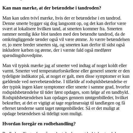
Kan man mærke, at der betændelse i tandroden?
Man kan uden tvivl mærke, hvis der er betændelse i en tandrod.
Denne smerte bygger sig dog langsomt op, og det kan derfor være
svært at lokalisere hvilken tand, at smerten kommer fra. Smerten
rammer nemlig ikke blot tanden med den betændte tandrod, da de
omkringliggende tænder også vil være ømme. Jo værre betændelsen
er, jo mere breder smerten sig, og smerten kan derfor til sidst også
inkludere kæben og ørene, der i værste fald også medfører
spændingshovedpine.
Man vil typisk mærke jag af smerter ved indtag af noget koldt eller
varmt. Smerter ved temperaturforskellene eller generel smerte er den
tydeligste indikator på, at noget er galt, men disse symptomer er kun
gældende ved nervebetændelse. I tilfælde af rodspidsbetændelse er
der typisk ingen klare symptomer eller smerte i samme grad, hvorfor
rodspidsbetændelse til tider først opdages, som følge af en tandbyld.
Rodspidsbetændelsen kan opdages gennem røntgenbilleder, hvilket
bekræfter, at det er vigtigt at tage regelmæssigt til tandlægen og få
efterset tænderne samt taget røntgenbilleder. Så er det muligt at
opdage betændelsen så tideligt som muligt.
Hvordan foregår en rodbehandling?