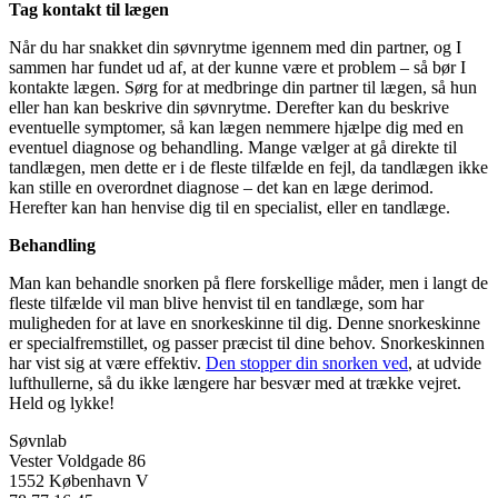
Tag kontakt til lægen
Når du har snakket din søvnrytme igennem med din partner, og I
sammen har fundet ud af, at der kunne være et problem – så bør I
kontakte lægen. Sørg for at medbringe din partner til lægen, så hun
eller han kan beskrive din søvnrytme. Derefter kan du beskrive
eventuelle symptomer, så kan lægen nemmere hjælpe dig med en
eventuel diagnose og behandling. Mange vælger at gå direkte til
tandlægen, men dette er i de fleste tilfælde en fejl, da tandlægen ikke
kan stille en overordnet diagnose – det kan en læge derimod.
Herefter kan han henvise dig til en specialist, eller en tandlæge.
Behandling
Man kan behandle snorken på flere forskellige måder, men i langt de
fleste tilfælde vil man blive henvist til en tandlæge, som har
muligheden for at lave en snorkeskinne til dig. Denne snorkeskinne
er specialfremstillet, og passer præcist til dine behov. Snorkeskinnen
har vist sig at være effektiv.
Den stopper din snorken ved
, at udvide
lufthullerne, så du ikke længere har besvær med at trække vejret.
Held og lykke!
Søvnlab
Vester Voldgade 86
1552 København V