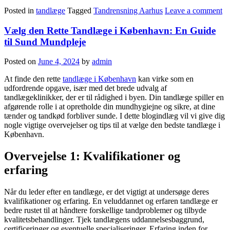
Posted in
tandlæge
Tagged
Tandrensning Aarhus
Leave a comment
Vælg den Rette Tandlæge i København: En Guide
til Sund Mundpleje
Posted on
June 4, 2024
by
admin
At finde den rette
tandlæge i København
kan virke som en
udfordrende opgave, især med det brede udvalg af
tandlægeklinikker, der er til rådighed i byen. Din tandlæge spiller en
afgørende rolle i at opretholde din mundhygiejne og sikre, at dine
tænder og tandkød forbliver sunde. I dette blogindlæg vil vi give dig
nogle vigtige overvejelser og tips til at vælge den bedste tandlæge i
København.
Overvejelse 1: Kvalifikationer og
erfaring
Når du leder efter en tandlæge, er det vigtigt at undersøge deres
kvalifikationer og erfaring. En veluddannet og erfaren tandlæge er
bedre rustet til at håndtere forskellige tandproblemer og tilbyde
kvalitetsbehandlinger. Tjek tandlægens uddannelsesbaggrund,
certificeringer og eventuelle specialiseringer. Erfaring inden for