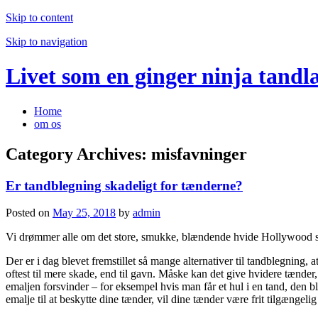
Skip to content
Skip to navigation
Livet som en ginger ninja tandl
Home
om os
Category Archives:
misfavninger
Er tandblegning skadeligt for tænderne?
Posted on
May 25, 2018
by
admin
Vi drømmer alle om det store, smukke, blændende hvide Hollywood smi
Der er i dag blevet fremstillet så mange alternativer til tandblegning, 
oftest til mere skade, end til gavn. Måske kan det give hvidere tænde
emaljen forsvinder – for eksempel hvis man får et hul i en tand, den 
emalje til at beskytte dine tænder, vil dine tænder være frit tilgængelig