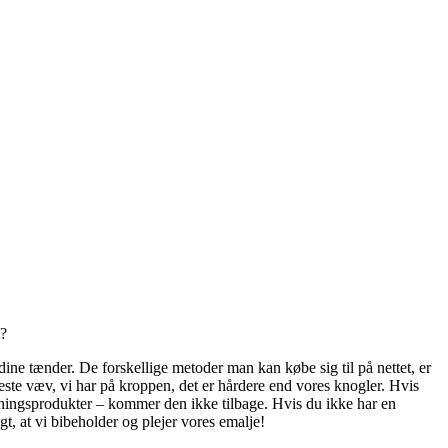
m?
 dine tænder. De forskellige metoder man kan købe sig til på nettet, er
este væv, vi har på kroppen, det er hårdere end vores knogler. Hvis
egningsprodukter – kommer den ikke tilbage. Hvis du ikke har en
igt, at vi bibeholder og plejer vores emalje!