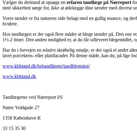
Vælger du derimod at opsøge en
erfaren tandlæge på Nørreport
for
med sikkerhed sørge for, ikke at ødelægge dine tænder med diverse u
Vores tænder er fra naturens side belagt med en gullig nuance, og derf
hvidere.
Hos tandlægen er der også flere måder at blege tænder på. Den ene er
1½-2 timer. Den anden mulighed er, at du får udleveret blegemidlet, 
Har du i forvejen en relativt skrøbelig emalje, er der også et andet alte
lavet porcelæns- eller plastfacader. På denne måde, kan du, på lige f
www.kbhtand.dk/behandlinger/tandblegning/
www.kbhtand.dk
Tandlægerne ved Nørreport I/S
Nørre Voldgade 27
1358 København K
33 15 35 30