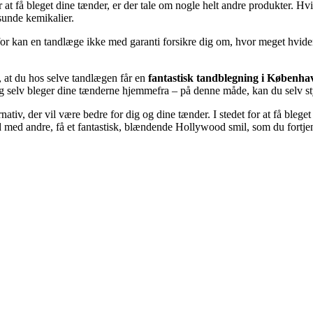
 at få bleget dine tænder, er der tale om nogle helt andre produkter. Hv
sunde kemikalier.
or kan en tandlæge ikke med garanti forsikre dig om, hvor meget hvidere
, at du hos selve tandlægen får en
fantastisk tandblegning i Københ
og selv bleger dine tænderne hjemmefra – på denne måde, kan du selv sty
rnativ, der vil være bedre for dig og dine tænder. I stedet for at få bleg
od med andre, få et fantastisk, blændende Hollywood smil, som du fortje