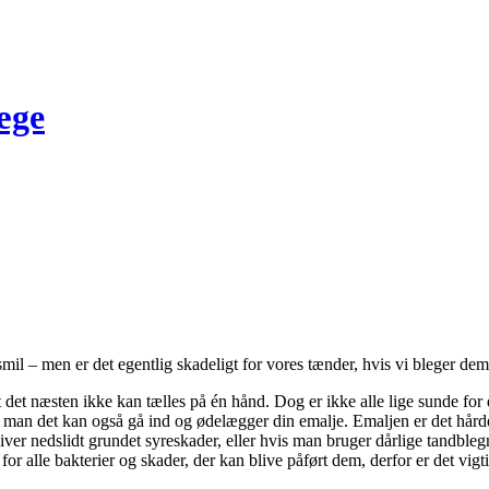
æge
l – men er det egentlig skadeligt for vores tænder, hvis vi bleger de
at det næsten ikke kan tælles på én hånd. Dog er ikke alle lige sunde for
r, man det kan også gå ind og ødelægger din emalje. Emaljen er det hård
bliver nedslidt grundet syreskader, eller hvis man bruger dårlige tandbl
 for alle bakterier og skader, der kan blive påført dem, derfor er det vigt