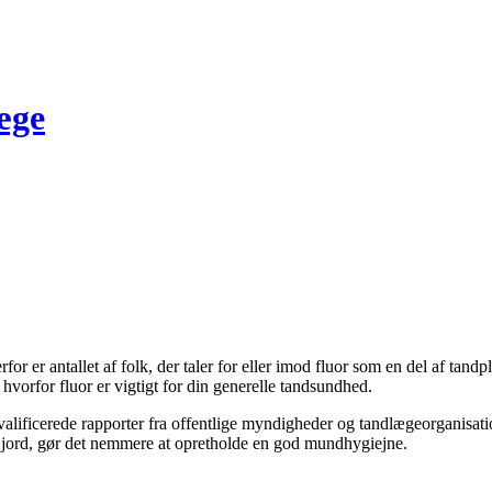
æge
for er antallet af folk, der taler for eller imod fluor som en del af tandp
hvorfor fluor er vigtigt for din generelle tandsundhed.
kvalificerede rapporter fra offentlige myndigheder og tandlægeorganisatio
 og jord, gør det nemmere at opretholde en god mundhygiejne.