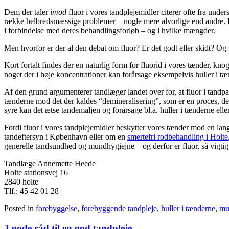
Dem der taler
imod
fluor i vores tandplejemidler citerer ofte fra under
række helbredsmæssige problemer – nogle mere alvorlige end andre. De
i forbindelse med deres behandlingsforløb – og i hvilke mængder.
Men hvorfor er der al den debat om fluor? Er det godt eller skidt? Og 
Kort fortalt findes der en naturlig form for fluorid i vores tænder, kn
noget der i høje koncentrationer kan forårsage eksempelvis huller i tæ
Af den grund argumenterer tandlæger landet over for, at fluor i tandp
tænderne mod det der kaldes “demineralisering”, som er en proces, de
syre kan det ætse tandemaljen og forårsage bl.a. huller i tænderne e
Fordi fluor i vores tandplejemidler beskytter vores tænder mod en la
tandeftersyn i København eller om en
smertefri
rodbehandling i Holte
generelle tandsundhed og mundhygiejne – og derfor er fluor, så vigtigt 
Tandlæge Annemette Heede
Holte stationsvej 16
2840 holte
Tlf.: 45 42 01 28
Posted in
forebyggelse
,
forebyggende tandpleje
,
huller i tænderne
,
mu
3 gode råd til en god tandpleje