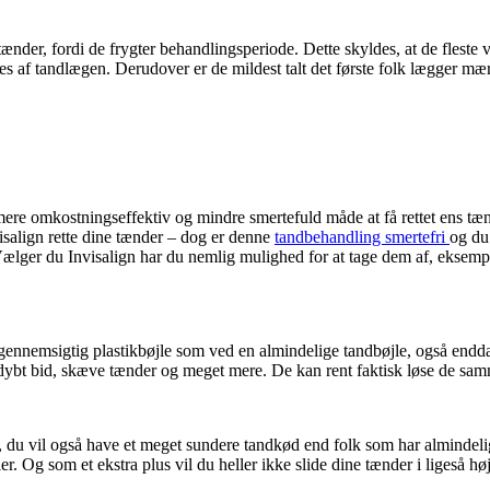
nder, fordi de frygter behandlingsperiode. Dette skyldes, at de fleste væ
s af tandlægen. Derudover er de mildest talt det første folk lægger mærke
ere omkostningseffektiv og mindre smertefuld måde at få rettet ens tæ
isalign rette dine tænder – dog er denne
tandbehandling smertefri
og du
lger du Invisalign har du nemlig mulighed for at tage dem af, eksempelvi
 gennemsigtig plastikbøjle som ved en almindelige tandbøjle, også endd
, dybt bid, skæve tænder og meget mere. De kan rent faktisk løse de sam
r, du vil også have et meget sundere tandkød end folk som har almindelig 
r. Og som et ekstra plus vil du heller ikke slide dine tænder i ligeså hø