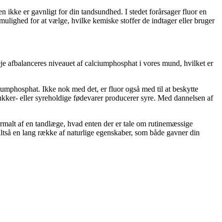
en ikke er gavnligt for din tandsundhed. I stedet forårsager fluor en
lighed for at vælge, hvilke kemiske stoffer de indtager eller bruger
leje afbalanceres niveauet af calciumphosphat i vores mund, hvilket er
iumphosphat. Ikke nok med det, er fluor også med til at beskytte
kker- eller syreholdige fødevarer producerer syre. Med dannelsen af
rmalt af en tandlæge, hvad enten der er tale om rutinemæssige
 altså en lang række af naturlige egenskaber, som både gavner din