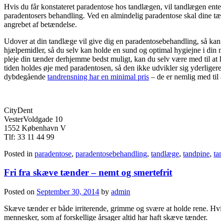
Hvis du får konstateret paradentose hos tandlægen, vil tandlægen ente
paradentosers behandling. Ved en almindelig paradentose skal dine tæn
angrebet af betændelse.
Udover at din tandlæge vil give dig en paradentosebehandling, så kan 
hjælpemidler, så du selv kan holde en sund og optimal hygiejne i din
pleje din tænder derhjemme bedst muligt, kan du selv være med til at
tiden holdes øje med paradentosen, så den ikke udvikler sig yderligere
dybdegående
tandrensning har en minimal pris
– de er nemlig med til
CityDent
VesterVoldgade 10
1552 København V
Tlf: 33 11 44 99
Posted in
paradentose
,
paradentosebehandling
,
tandlæge
,
tandpine
,
ta
Fri fra skæve tænder – nemt og smertefrit
Posted on
September 30, 2014
by
admin
Skæve tænder er både irriterende, grimme og svære at holde rene. Hvi
mennesker, som af forskellige årsager altid har haft skæve tænder.