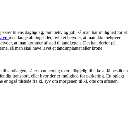
sser til ens dagligdag, familieliv og job, så man har mulighed for at
havn
med lange åbningstider, hvilket betyder, at man ikke behøver
k betyder, at man kommer af sted til tandlægen. Det kan derfor på
rne, så man skal have lavet et tandimplantat eller krone.
l tandlægen, så er man nemlig mere tilbøjelig til ikke at få bestilt en
ffentlig transport, eller hvor der er mulighed for parkering. En oplagt
e er også tilstede fra kl. syv om morgenen til kl. otte om aftenen,