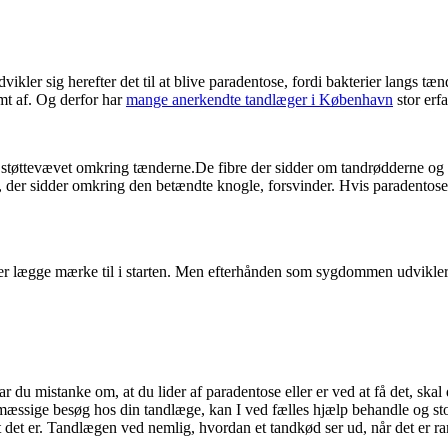
kler sig herefter det til at blive paradentose, fordi bakterier langs tæ
mt af. Og derfor har
mange anerkendte tandlæger i København
stor erf
i støttevævet omkring tænderne.De fibre der sidder om tandrødderne og
 der sidder omkring den betændte knogle, forsvinder. Hvis paradentosen 
r lægge mærke til i starten. Men efterhånden som sygdommen udvikler si
Har du mistanke om, at du lider af paradentose eller er ved at få det, ska
elmæssige besøg hos din tandlæge, kan I ved fælles hjælp behandle og s
det er. Tandlægen ved nemlig, hvordan et tandkød ser ud, når det er ra