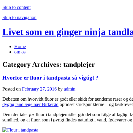
Skip to content
Skip to navigation
Livet som en ginger ninja tandl
Home
om os
Category Archives:
tandplejer
Hvorfor er fluor i tandpasta så vigtigt ?
Posted on
February 27, 2016
by
admin
Debatten om hvorvidt fluor er godt eller skidt for tænderne raser og der
dygtig
tandlæge nær Birkerød
opridset stridspunkterne – og beskrevet 
Dem der taler
for
fluor i tandplejemidler gør det som følge af fagligt 
sundhed, og at fluor, som i øvrigt findes naturligt i vand, fødevarer