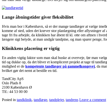
Lange åbningstider giver fleksibilitet
Hvis man bor i København, så er der mange tandlæger at vælge imellem.
komme af sted, uden det kræver stor planlægning eller aflysninger af a
tage fri fra arbejde, da klinikken har åbent til kl. otte om aftnen i hv
længere sigt betyde, at man undgår tandpine, og man sparer penge, ford
Klinikkens placering er vigtig
En anden vigtig faktor som man skal huske at overveje, før man vælger 
tid og dukke op, da det bliver et kompliceret projekt at tage til tandlæ
mulighed er de
kompetente tandlæger på gammelkongevej
, da man
hvilket gør det nemt at bestille en tid.
TandCity ApS
Oslo Plads 8
2100 København Ø
Tlf.: 44 53 00 00
Posted in
tandklinik
,
tandlæge
,
tandplejer
,
tandrens
Leave a comment