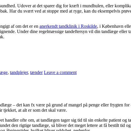
ndsundhed. Udover at det sparer dig for kræft i mundhulen, eller kompl
obak. Har du svært ved at stoppe med at ryge, kan du eksempelvis prøve a
ngigt af om det er en
anerkendt t
andklinik i Roskilde
, i København elle
lignende. Under dine regelmæssige tandeftersyn vil din tandlæge eller
ak.
læge
,
tandplejer
,
tænder
Leave a comment
tandlæge – det kan fx være på grund af mangel på penge eller frygten for
tjekket, at alt er som det skal være.
 Det handler ofte om, at tandlægen tager sig tid til sin enkelte patient o
det den rigtige tandlæge, så bliver det meget lettere at få bestilt tid og
og åbningstider, hvilket bliver uddybet nedenfor.