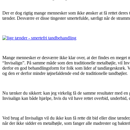
Der er dog rigtig mange mennesker som ikke ønsker at få rettet deres tæ
tænder. Desværre er disse tingester smertefulde, særligt når de stramme
Mange mennesker er desværre ikke klar over, at der findes en meget m
“Invisalign”. På samme måde som den traditionelle metalbøjle, vil Inv
derfor en god behandlingsform for folk som lider af tandlægeskræk. Væ
og den er derfor mindre iøjnefaldende end de traditionelle tandbøjler.
Nu tænker du sikkert: kan jeg virkelig få de samme resultater med en
Invisalign kan både hjælpe, hvis du vil have rettet overbid, underbid
Ved brug af Invisalign vil du ikke kun få rette dit bid eller dine tænde
når der ikke sidder en metalbøjle, som fanger alle madrester og bakterie