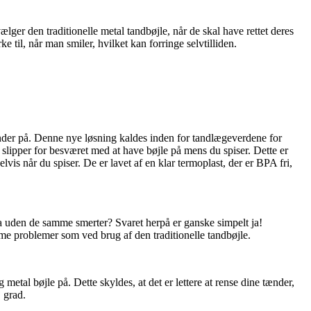
lger den traditionelle metal tandbøjle, når de skal have rettet deres
 til, når man smiler, hvilket kan forringe selvtilliden.
nder på. Denne nye løsning kaldes inden for tandlægeverdene for
 slipper for besværet med at have bøjle på mens du spiser. Dette er
s når du spiser. De er lavet af en klar termoplast, der er BPA fri,
a uden de samme smerter? Svaret herpå er ganske simpelt ja!
me problemer som ved brug af den traditionelle tandbøjle.
metal bøjle på. Dette skyldes, at det er lettere at rense dine tænder,
j grad.