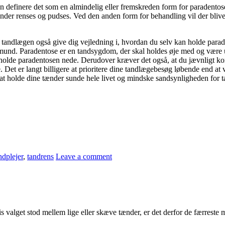
n definere det som en almindelig eller fremskreden form for paradentose
der renses og pudses. Ved den anden form for behandling vil der blive 
tandlægen også give dig vejledning i, hvordan du selv kan holde parade
 mund. Paradentose er en tandsygdom, der skal holdes øje med og være u
 holde paradentosen nede. Derudover kræver det også, at du jævnligt kom
. Det er langt billigere at prioritere dine tandlægebesøg løbende end at 
 at holde dine tænder sunde hele livet og mindske sandsynligheden fo
ndplejer
,
tandrens
Leave a comment
s valget stod mellem lige eller skæve tænder, er det derfor de færrest