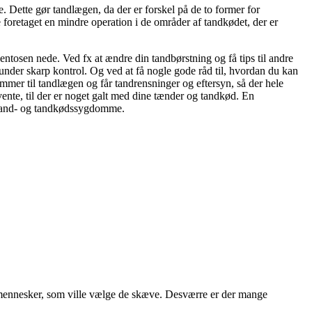
. Dette gør tandlægen, da der er forskel på de to former for
foretaget en mindre operation i de områder af tandkødet, der er
ntosen nede. Ved fx at ændre din tandbørstning og få tips til andre
nder skarp kontrol. Og ved at få nogle gode råd til, hvordan du kan
mer til tandlægen og får tandrensninger og eftersyn, så der hele
vente, til der er noget galt med dine tænder og tandkød. En
r tand- og tandkødssygdomme.
e mennesker, som ville vælge de skæve. Desværre er der mange