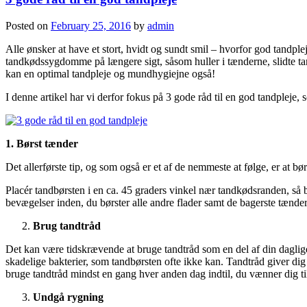
Posted on
February 25, 2016
by
admin
Alle ønsker at have et stort, hvidt og sundt smil – hvorfor god tandpl
tandkødssygdomme på længere sigt, såsom huller i tænderne, slidte t
kan en optimal tandpleje og mundhygiejne også!
I denne artikel har vi derfor fokus på 3 gode råd til en god tandpleje,
1. Børst tænder
Det allerførste tip, og som også er et af de nemmeste at følge, er at bø
Placér tandbørsten i en ca. 45 graders vinkel nær tandkødsranden, så
bevægelser inden, du børster alle andre flader samt de bagerste tænder
Brug tandtråd
Det kan være tidskrævende at bruge tandtråd som en del af din daglige 
skadelige bakterier, som tandbørsten ofte ikke kan. Tandtråd giver d
bruge tandtråd mindst en gang hver anden dag indtil, du vænner dig til 
Undgå rygning