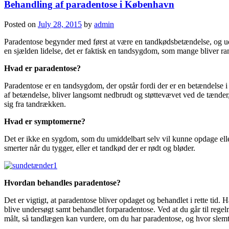
Behandling af paradentose i København
Posted on
July 28, 2015
by
admin
Paradentose begynder med først at være en tandkødsbetændelse, og udvi
en sjælden lidelse, det er faktisk en tandsygdom, som mange bliver ra
Hvad er paradentose?
Paradentose er en tandsygdom, der opstår fordi der er en betændelse 
af betændelse, bliver langsomt nedbrudt og støttevævet ved de tænder,
sig fra tandrækken.
Hvad er symptomerne?
Det er ikke en sygdom, som du umiddelbart selv vil kunne opdage elle
smerter når du tygger, eller et tandkød der er rødt og bløder.
Hvordan behandles paradentose?
Det er vigtigt, at paradentose bliver opdaget og behandlet i rette tid. 
blive undersøgt samt behandlet forparadentose. Ved at du går til reg
målt, så tandlægen kan vurdere, om du har paradentose, og hvor slemt 