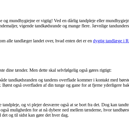
eje og mundhygiejne er vigtig! Ved en dårlig tandpleje eller mundhygiej
andemaljer, vigende tandkødsrande og mange flere. Jævnlige tandunders
 som alle tandlæger landet over, hvad enten det er en
dygtig t
andlæge i R
rste dine tænder. Men dette skal selvfølgelig også gøres rigtigt:
 både tandkødsranden og tandens overflade kommer i kontakt med børste
. Børst også overfladen af din tunge og gane for at fjerne yderligere ba
tandpleje, og vi plejer desværre også at se bort fra det. Dog kan tandtr
ig også muligheden for at nå dybere ned mellem tænderne, hvor tandbørs
det og til sidst kan gøre det hver dag.