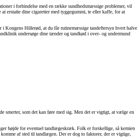
ikationer i forbindelse med en række sundhedsmæssige problemer, vil
t erstatte dine cigaretter med tyggegummi, te eller kaffe, for at
r i Kongens Hillerød, at du får rutinemæssige tandeftersyn hvert halve
 tandklinik undersøge dine tænder og tandkød i over- og undermund
 de smerter, som det kan føre med sig. Men det er vigtigt, at vælge en
g tager højde for eventuel tandlægeskræk. Folk er forskellige, så kemien
 komme af sted til tandlægen. Der er dog to faktorer, der er vigtige,