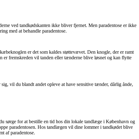
nderne ved tandkødskanten ikke bliver fjernet. Men paradentose er ikke
aring med at behandle paradentose.
 kæbeknoglen er det som kaldes støttevævet. Den knogle, der er ramt
er fremskreden vil tanden eller tænderne blive løsnet og kan flytte
g, vil du blandt andet opleve at have sensitive tænder, dårlig ånde,
l du sørge for at bestille en tid hos din lokale tandlæge i København og
toppe paradentosen. Hos tandlægen vil dine lommer i tandkødet blive
mt af paradentose.