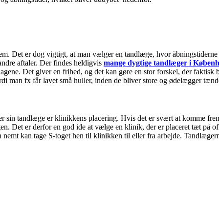
 Det er dog vigtigt, at man vælger en tandlæge, hvor åbningstiderne pa
ndre aftaler. Der findes heldigvis
mange dygtige tandlæger i Køben
erdagene. Det giver en frihed, og det kan gøre en stor forskel, der faktis
i man fx får lavet små huller, inden de bliver store og ødelægger tænde
sin tandlæge er klinikkens placering. Hvis det er svært at komme frem ti
gen. Det er derfor en god ide at vælge en klinik, der er placeret tæt på o
 nemt kan tage S-toget hen til klinikken til eller fra arbejde. Tandlægern