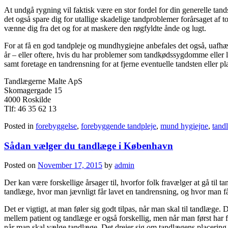
At undgå rygning vil faktisk være en stor fordel for din generelle ta
det også spare dig for utallige skadelige tandproblemer forårsaget af t
vænne dig fra det og for at maskere den røgfyldte ånde og lugt.
For at få en god tandpleje og mundhygiejne anbefales det også, uafhæ
år – eller oftere, hvis du har problemer som tandkødssygdomme eller 
samt foretage en tandrensning for at fjerne eventuelle tandsten eller pl
Tandlægerne Malte ApS
Skomagergade 15
4000 Roskilde
Tlf:
46 35 62 13
Posted in
forebyggelse
,
forebyggende tandpleje
,
mund hygiejne
,
tand
Sådan vælger du tandlæge i København
Posted on
November 17, 2015
by
admin
Der kan være forskellige årsager til, hvorfor folk fravælger at gå til 
tandlæge, hvor man jævnligt får lavet en tandrensning, og hvor man får 
Det er vigtigt, at man føler sig godt tilpas, når man skal til tandlæge.
mellem patient og tandlæge er også forskellig, men når man først har fun
når man skal vælge tandlæge. Det drejer sig om tandlægens placering 