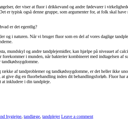
søgelser, der viser at fluor i drikkevand og andre fødevarer i virkelighed
t er typisk også denne gruppe, som argumenter for, at folk skal have mu
hvad er det egentlig?
ogler og i naturen. Når vi bruger fluor som en del af vores daglige tandp
nderne.
asta, mundskyl og andre tandplejemidler, kan hjælpe på niveauet af calc
r forekommer i munden, når bakterier kombineret med indtagelsen af su
ller tandkødssygdomme.
ng række af tandproblemer og tandkødssygdomme, er det heller ikke uno
, at give dig en fluorbehandling inden dit behandlingsforløb. Fluor har
at inkludere i din tandpleje.
nd hygiejne
,
tandlæge
,
tandplejer
Leave a comment