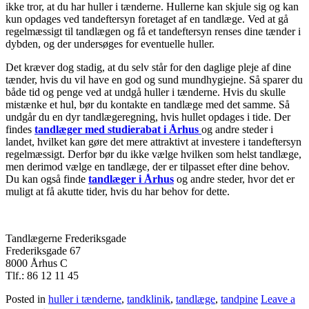
ikke tror, at du har huller i tænderne. Hullerne kan skjule sig og kan
kun opdages ved tandeftersyn foretaget af en tandlæge. Ved at gå
regelmæssigt til tandlægen og få et tandeftersyn renses dine tænder i
dybden, og der undersøges for eventuelle huller.
Det kræver dog stadig, at du selv står for den daglige pleje af dine
tænder, hvis du vil have en god og sund mundhygiejne. Så sparer du
både tid og penge ved at undgå huller i tænderne. Hvis du skulle
mistænke et hul, bør du kontakte en tandlæge med det samme.
Så
undgår du en dyr tandlægeregning, hvis hullet opdages i tide. Der
findes
tandlæger med studierabat i Århus
og andre steder i
landet, hvilket kan gøre det mere attraktivt at investere i tandeftersyn
regelmæssigt. Derfor bør du ikke vælge hvilken som helst tandlæge,
men derimod vælge en tandlæge, der er tilpasset efter dine behov.
Du kan også finde
tandlæger i Århus
og andre steder, hvor det er
muligt at få akutte tider, hvis du har behov for dette.
Tandlægerne Frederiksgade
Frederiksgade 67
8000 Århus C
Tlf.: 86 12 11 45
Posted in
huller i tænderne
,
tandklinik
,
tandlæge
,
tandpine
Leave a