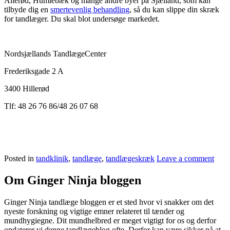
Allerød, Humlebæk og mange andre byer på Sjælland, som kan
tilbyde dig en
smertevenlig behandling
, så du kan slippe din skræk
for tandlæger. Du skal blot undersøge markedet.
Nordsjællands TandlægeCenter
Frederiksgade 2 A
3400 Hillerød
Tlf: 48 26 76 86/48 26 07 68
Posted in
tandklinik
,
tandlæge
,
tandlægeskræk
Leave a comment
Om Ginger Ninja bloggen
Ginger Ninja tandlæge bloggen er et sted hvor vi snakker om det
nyeste forskning og vigtige emner relateret til tænder og
mundhygiegne. Dit mundhelbred er meget vigtigt for os og derfor
opdaterer vi denne tandlægeblog ofte. Derfor kan være sikker på at