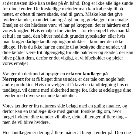
at det næsten ikke kan tælles på én hånd. Dog er ikke alle lige sunde
for dine tænder. De forskellige metoder man kan købe sig til på
nettet, er oftest til mere skade, end til gavn. Måske kan det give
hvidere tænder, man det kan også gå ind og ødelægger din emalje.
Emaljen er det hårdeste væv, vi har på kroppen, det er hårdere end
vores knogler. Hvis emaljen forsvinder – for eksempel hvis man får
et hul i en tand, den bliver nedslidt grundet syreskader, eller hvis
man bruger dårlige tandblegningsprodukter – kommer den ikke
tilbage. Hvis du ikke har en emalje til at beskytte dine tænder, vil
dine tænder være frit tilgængelig for alle bakterier og skader, der kan
blive påført dem, derfor er det vigtigt, at vi bibeholder og plejer
vores emalje!
Vælger du derimod at opsøge en
erfaren tandlæge på
Nørreport
for at få bleget dine tænder, er der tale om nogle helt
andre produkter. Hvis du vælger at få lavet en tandblegning hos en
tandlæge, vil denne med sikkerhed sørge for, ikke at ødelægge dine
tænder med diverse usunde kemikalier.
Vores tænder er fra naturens side belagt med en gullig nuance, og
derfor kan en tandlæge ikke med garanti forsikre dig om, hvor
meget hvidere dine tænder vil blive, dette afhænger af flere ting –
men de vil blive hvidere.
Hos tandlægen er der også flere måder at blege tænder på. Den ene