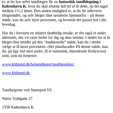
er, at du hos selve tandlægen får en
fantastisk tandblegning i
København K
, hvor du skal afsætte lidt tid af til dette, da det tager
mellem 1½-2 timer. Den anden mulighed er, at du får udleveret
blegemidlet, og selv bleger dine tænderne hjemmefra – på denne
måde, kan du selv styre processen, og hvornår det passer ind i din
hverdag.
Har du i forvejen en relativt skrøbelig emalje, er der også et andet
alternativ, der vil være bedre for dig og dine tænder. I stedet for at få
bleget dine tænder på den ”traditionelle” måde, kan du i stedet
vælge at få lavet porcelæns- eller plastfacader. På denne måde, kan
du, på lige fod med andre, få et fantastisk, blændende Hollywood
smil, som du fortjener.
www.kbhtand.dk/behandlinger/tandblegning/
www.kbhtand.dk
Tandlægerne ved Nørreport I/S
Nørre Voldgade 27
1358 København K