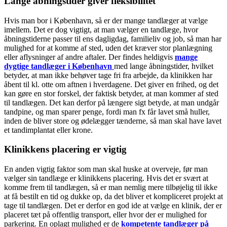
Lange åbningstider giver fleksibilitet
Hvis man bor i København, så er der mange tandlæger at vælge
imellem. Det er dog vigtigt, at man vælger en tandlæge, hvor
åbningstiderne passer til ens dagligdag, familieliv og job, så man har
mulighed for at komme af sted, uden det kræver stor planlægning
eller aflysninger af andre aftaler. Der findes heldigvis
mange
dygtige tandlæger i København
med lange åbningstider, hvilket
betyder, at man ikke behøver tage fri fra arbejde, da klinikken har
åbent til kl. otte om aftnen i hverdagene. Det giver en frihed, og det
kan gøre en stor forskel, der faktisk betyder, at man kommer af sted
til tandlægen. Det kan derfor på længere sigt betyde, at man undgår
tandpine, og man sparer penge, fordi man fx får lavet små huller,
inden de bliver store og ødelægger tænderne, så man skal have lavet
et tandimplantat eller krone.
Klinikkens placering er vigtig
En anden vigtig faktor som man skal huske at overveje, før man
vælger sin tandlæge er klinikkens placering. Hvis det er svært at
komme frem til tandlægen, så er man nemlig mere tilbøjelig til ikke
at få bestilt en tid og dukke op, da det bliver et kompliceret projekt at
tage til tandlægen. Det er derfor en god ide at vælge en klinik, der er
placeret tæt på offentlig transport, eller hvor der er mulighed for
parkering. En oplagt mulighed er de
kompetente tandlæger på