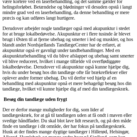
være kortere ved en laserbehandling, og det samme gælder for
helingsforløbet. Betændelse og blødninger vil desuden opstå i langt
mindre grad ved en laserbehandling, da denne behandling er mere
præcis og kan udføres langt hurtigere.
Derudover arbejder nogle tandlæger også med akupunktur i stedet
for at bruge lokalbedøvelse. Akupunktur er i flere tusinde år blevet
brugt i Østen til at fjerne ubehag og smerter i led og muskler, og hos
blandt andet Nordsjællands TandlægeCenter har de erfaret, at
akupunktur også er gavnligt under tandbehandlinger. Med en
akupunkturbehandling vil du blive afslappet og ubehag samt smerter
vil blive reduceret, hvilket i mange tilfælde vil overflødiggøre
lokalbedøvelse. Derudover vil akupunktur også kunne hjælpe dig,
hvis du under besøg hos din tandlæge ofte får brækreflekser eller
oplever andre former ubehag. Du vil derfor ved hjælp af en
behandling med akupunktur opnå et mere behageligt besøg hos din
tandlæge, hvilket vil kunne hjælpe dig af med din tandlægeskræk.
Besøg din tandlæge uden frygt
Der er derfor mange muligheder for dig, som lider af
tandlægeskræk, for at gå til tandlægen uden at få ondt i maven eller
svedige håndflader. Du skal blot lave lidt research, og på den måde
finde en tandlæge i dit område, der har fokus på tandlægeskræk.
Husk at der findes mange dygtige tandlæger i Hillerød, Helsingør,