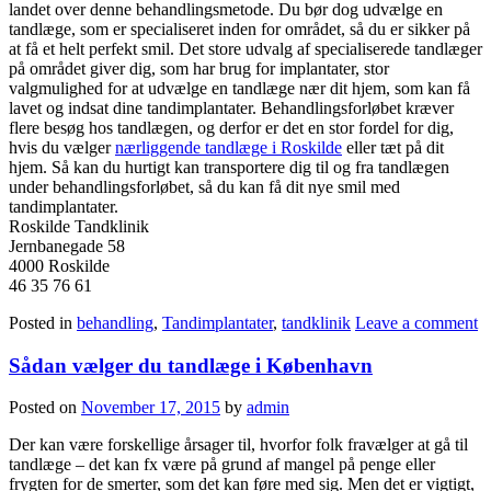
landet over denne behandlingsmetode. Du bør dog udvælge en
tandlæge, som er specialiseret inden for området, så du er sikker på
at få et helt perfekt smil. Det store udvalg af specialiserede tandlæger
på området giver dig, som har brug for implantater, stor
valgmulighed for at udvælge en tandlæge nær dit hjem, som kan få
lavet og indsat dine tandimplantater. Behandlingsforløbet kræver
flere besøg hos tandlægen, og derfor er det en stor fordel for dig,
hvis du vælger
nærliggende tandlæge i Roskilde
eller tæt på dit
hjem. Så kan du hurtigt kan transportere dig til og fra tandlægen
under behandlingsforløbet, så du kan få dit nye smil med
tandimplantater.
Roskilde Tandklinik
Jernbanegade 58
4000 Roskilde
46 35 76 61
Posted in
behandling
,
Tandimplantater
,
tandklinik
Leave a comment
Sådan vælger du tandlæge i København
Posted on
November 17, 2015
by
admin
Der kan være forskellige årsager til, hvorfor folk fravælger at gå til
tandlæge – det kan fx være på grund af mangel på penge eller
frygten for de smerter, som det kan føre med sig. Men det er vigtigt,