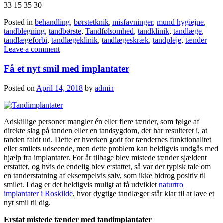
33 15 35 30
Posted in
behandling
,
børstetknik
,
misfavninger
,
mund hygiejne
,
tandblegning
,
tandbørste
,
Tandfølsomhed
,
tandklinik
,
tandlæge
,
tandlægeforbi
,
tandlægeklinik
,
tandlægeskræk
,
tandpleje
,
tænder
Leave a comment
Få et nyt smil med implantater
Posted on
April 14, 2018
by
admin
Adskillige personer mangler én eller flere tænder, som følge af
direkte slag på tanden eller en tandsygdom, der har resulteret i, at
tanden faldt ud. Dette er hverken godt for tændernes funktionalitet
eller smilets udseende, men dette problem kan heldigvis undgås med
hjælp fra implantater. For år tilbage blev mistede tænder sjældent
erstattet, og hvis de endelig blev erstattet, så var der typisk tale om
en tanderstatning af eksempelvis sølv, som ikke bidrog positiv til
smilet. I dag er det heldigvis muligt at få udviklet
naturtro
implantater i Roskilde
, hvor dygtige tandlæger står klar til at lave et
nyt smil til dig.
Erstat mistede tænder med tandimplantater