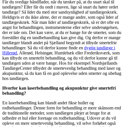
Får du svedige håndflader, når du tænker på, at du snart skal til
tandlægen? Eller får du ondt i maven, lige så snart du hører ordet
tandlæge? Så lider du med stor sandsynlighed af tandlægeskræk.
Heldigvis er du ikke alene, der er mange andre, som også lider af
tandlægeskræk. Når man lider af tandlægeskræk, så er det ofte en
angst for behandlingen, instrumenterne eller selve undersøgelsen,
der er tale om. Det kan være, at du er bange for de smerter, som du
forestiller dig en tandbehandling kan give dig. Og derfor er mange
tandlæger blandt andet på Sjælland begyndt at tilbyde smertefrie
behandlinger. Så du vil derfor kunne finde en
dygtig tandlæge i
Hillerød
, Allerød, Helsingør, Humlebæk eller Frederiksværk, som
kan tilbyde en smertefri behandling, og du vil derfor kunne gå til
tandlægen uden at være bange. Hos for eksempel Nordsjællands
TandlægeCenter tilbyder de smertevenlig behandling med laser og
akupunktur, så du kan få en god oplevelse uden smerter og ubehag
hos tandlægen.
Hvorfor kan laserbehandling og akupunktur give smertefri
behandling?
En laserbehandling kan blandt andet fikse huller og
rodbehandlinger. Denne form for behandling er mere skånsom end
de traditionelle metoder, som tandlægen plejer at bruge for at
udbedre et hul eller foretage en rodbehandling. Udover at du vil
opleve en mere smertevenlig behandling, vil selve forløbet også