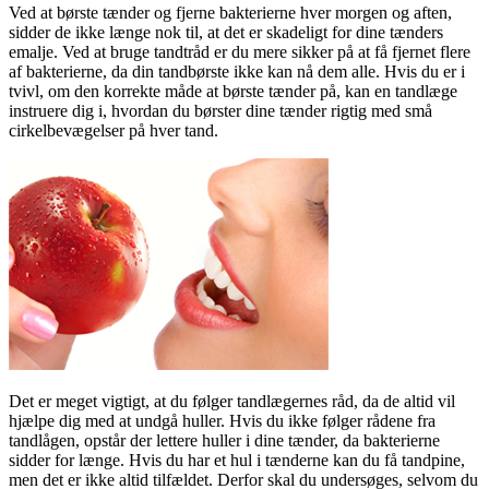
Ved at børste tænder og fjerne bakterierne hver morgen og aften,
sidder de ikke længe nok til, at det er skadeligt for dine tænders
emalje. Ved at bruge tandtråd er du mere sikker på at få fjernet flere
af bakterierne, da din tandbørste ikke kan nå dem alle. Hvis du er i
tvivl, om den korrekte måde at børste tænder på, kan en tandlæge
instruere dig i, hvordan du børster dine tænder rigtig med små
cirkelbevægelser på hver tand.
Det er meget vigtigt, at du følger tandlægernes råd, da de altid vil
hjælpe dig med at undgå huller. Hvis du ikke følger rådene fra
tandlågen, opstår der lettere huller i dine tænder, da bakterierne
sidder for længe. Hvis du har et hul i tænderne kan du få tandpine,
men det er ikke altid tilfældet. Derfor skal du undersøges, selvom du