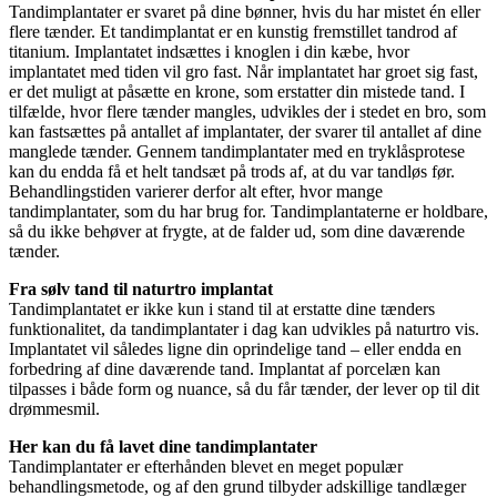
Tandimplantater er svaret på dine bønner, hvis du har mistet én eller
flere tænder. Et tandimplantat er en kunstig fremstillet tandrod af
titanium. Implantatet indsættes i knoglen i din kæbe, hvor
implantatet med tiden vil gro fast. Når implantatet har groet sig fast,
er det muligt at påsætte en krone, som erstatter din mistede tand. I
tilfælde, hvor flere tænder mangles, udvikles der i stedet en bro, som
kan fastsættes på antallet af implantater, der svarer til antallet af dine
manglede tænder. Gennem tandimplantater med en tryklåsprotese
kan du endda få et helt tandsæt på trods af, at du var tandløs før.
Behandlingstiden varierer derfor alt efter, hvor mange
tandimplantater, som du har brug for. Tandimplantaterne er holdbare,
så du ikke behøver at frygte, at de falder ud, som dine daværende
tænder.
Fra sølv tand til naturtro implantat
Tandimplantatet er ikke kun i stand til at erstatte dine tænders
funktionalitet, da tandimplantater i dag kan udvikles på naturtro vis.
Implantatet vil således ligne din oprindelige tand – eller endda en
forbedring af dine daværende tand. Implantat af porcelæn kan
tilpasses i både form og nuance, så du får tænder, der lever op til dit
drømmesmil.
Her kan du få lavet dine tandimplantater
Tandimplantater er efterhånden blevet en meget populær
behandlingsmetode, og af den grund tilbyder adskillige tandlæger