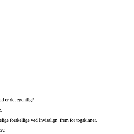
d er det egentlig?
e.
lige forskellige ved Invisalign, frem for togskinner.
ov.