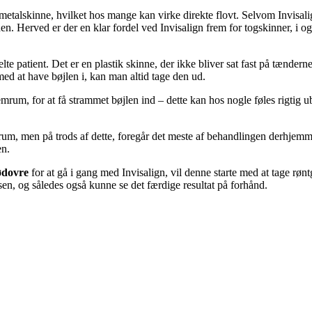
talskinne, hvilket hos mange kan virke direkte flovt. Selvom Invisalign
 den. Herved er der en klar fordel ved Invisalign frem for togskinner, i
nkelte patient. Det er en plastik skinne, der ikke bliver sat fast på tæn
med at have bøjlen i, kan man altid tage den ud.
m, for at få strammet bøjlen ind – dette kan hos nogle føles rigtig ub
um, men på trods af dette, foregår det meste af behandlingen derhjemm
en.
ødovre
for at gå i gang med Invisalign, vil denne starte med at tage røntg
en, og således også kunne se det færdige resultat på forhånd.