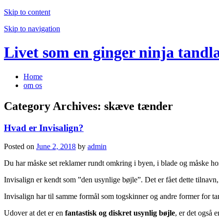
Skip to content
Skip to navigation
Livet som en ginger ninja tandl
Home
om os
Category Archives:
skæve tænder
Hvad er Invisalign?
Posted on
June 2, 2018
by
admin
Du har måske set reklamer rundt omkring i byen, i blade og måske hos
Invisalign er kendt som ”den usynlige bøjle”. Det er fået dette tilnavn
Invisalign har til samme formål som togskinner og andre former for tan
Udover at det er en
fantastisk og diskret usynlig bøjle
, er det også 