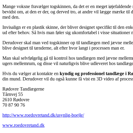
Mange voksne fravælger togskinnen, da det er en meget iøjefaldende me
bevidst om, at den er der, og derved tro, at andre vil lægge mærke til
med den.
Invisalign er en plastik skinne, der bliver designet specifikt til den e
ud efter behov. Så hvis man føler sig ukomfortabel i visse situationer 
Derudover skal man ved togskinner op til tandlægen med jævne mellemru
blive designet til tænderne, alt efter hvor langt i processen man er.
Man skal selvfølgelig gå til kontrol hos tandlægen med jævne mellemr
ugers mellemrum, og disse vil naturligvis blive udleveret hos tandlæg
Hvis du vælger at kontakte en
kyndig og professionel tandlæge i R
din mund. Derudover vil du også kunne få vist en 3D video af process
Rødovre Tandlægerne
Tårnvej 55
2610 Rødovre
70 87 90 76
http://www.roedovretand.dk/usynlig-boejle/
www.roedovretand.dk