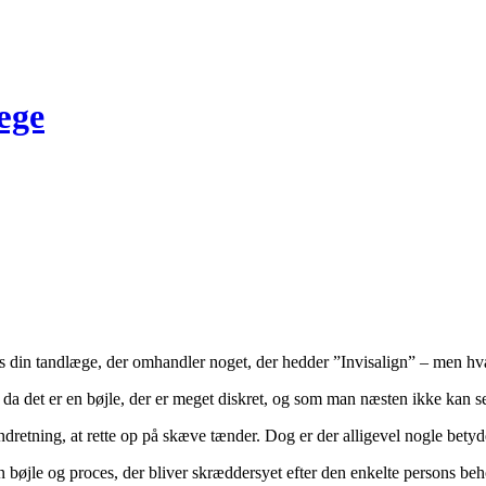
æge
 din tandlæge, der omhandler noget, der hedder ”Invisalign” – men hva
, da det er en bøjle, der er meget diskret, og som man næsten ikke kan s
dretning, at rette op på skæve tænder. Dog er der alligevel nogle betyde
en bøjle og proces, der bliver skræddersyet efter den enkelte persons beh