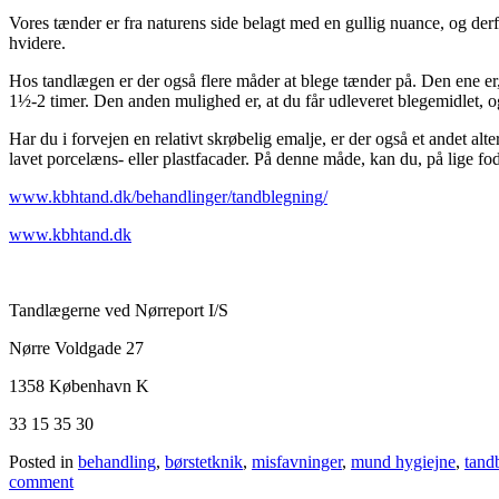
Vores tænder er fra naturens side belagt med en gullig nuance, og derf
hvidere.
Hos tandlægen er der også flere måder at blege tænder på. Den ene er
1½-2 timer. Den anden mulighed er, at du får udleveret blegemidlet, 
Har du i forvejen en relativt skrøbelig emalje, er der også et andet alte
lavet porcelæns- eller plastfacader. På denne måde, kan du, på lige f
www.kbhtand.dk/behandlinger/tandblegning/
www.kbhtand.dk
Tandlægerne ved Nørreport I/S
Nørre Voldgade 27
1358 København K
33 15 35 30
Posted in
behandling
,
børstetknik
,
misfavninger
,
mund hygiejne
,
tand
comment