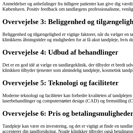
Anmeldelser og anbefalinger fra tidligere patienter kan give dig værdi
København. Positiv feedback om tandlægens professionalisme, venligh
Overvejelse 3: Beliggenhed og tilgængelig
Beliggenhed og tilgængelighed er vigtige faktorer, når du vælger en ta
klinikkens åbningstider og muligheden for at få akut tandpleje, hvis de
Overvejelse 4: Udbud af behandlinger
Det er en god idé at vælge en tandlægeklinik, der tilbyder et bredt udva
klinikken tilbyder tjenester som almindelig tandpleje, kosmetisk tandp
Overvejelse 5: Teknologi og faciliteter
Moderne teknologi og faciliteter kan forbedre kvaliteten af tandplejen
laserbehandlinger og computerstøttet design (CAD) og fremstilling (CA
Overvejelse 6: Pris og betalingsmulighede
Tandpleje kan være en investering, og det er vigtigt at finde en tand
accepterer din tandforsikring. Nogle klinikker tilbyder også betalingspl