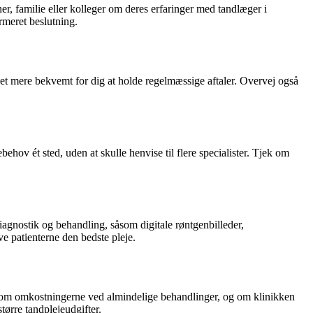
er, familie eller kolleger om deres erfaringer med tandlæger i
rmeret beslutning.
 det mere bekvemt for dig at holde regelmæssige aftaler. Overvej også
behov ét sted, uden at skulle henvise til flere specialister. Tjek om
iagnostik og behandling, såsom digitale røntgenbilleder,
e patienterne den bedste pleje.
ørg om omkostningerne ved almindelige behandlinger, og om klinikken
tørre tandplejeudgifter.