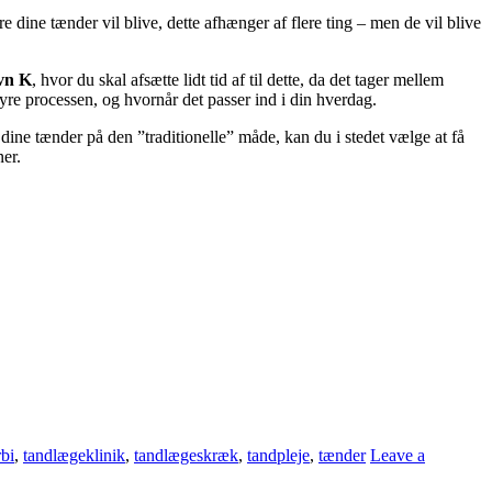
 dine tænder vil blive, dette afhænger af flere ting – men de vil blive
avn K
, hvor du skal afsætte lidt tid af til dette, da det tager mellem
re processen, og hvornår det passer ind i din hverdag.
et dine tænder på den ”traditionelle” måde, kan du i stedet vælge at få
ner.
bi
,
tandlægeklinik
,
tandlægeskræk
,
tandpleje
,
tænder
Leave a