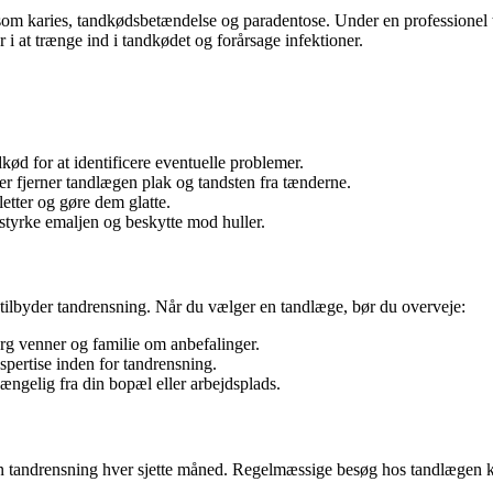
r som karies, tandkødsbetændelse og paradentose. Under en professionel
r i at trænge ind i tandkødet og forårsage infektioner.
ød for at identificere eventuelle problemer.
jer fjerner tandlægen plak og tandsten fra tænderne.
letter og gøre dem glatte.
 styrke emaljen og beskytte mod huller.
ilbyder tandrensning. Når du vælger en tandlæge, bør du overveje:
rg venner og familie om anbefalinger.
pertise inden for tandrensning.
lgængelig fra din bopæl eller arbejdsplads.
en tandrensning hver sjette måned. Regelmæssige besøg hos tandlægen k