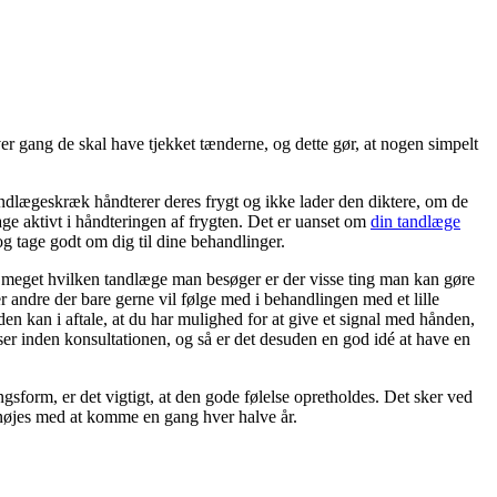
r gang de skal have tjekket tænderne, og dette gør, at nogen simpelt
tandlægeskræk håndterer deres frygt og ikke lader den diktere, om de
ge aktivt i håndteringen af frygten. Det er uanset om
din tandlæge
g tage godt om dig til dine behandlinger.
ge meget hvilken tandlæge man besøger er der visse ting man kan gøre
r andre der bare gerne vil følge med i behandlingen med et lille
en kan i aftale, at du har mulighed for at give et signal med hånden,
ser inden konsultationen, og så er det desuden en god idé at have en
ngsform, er det vigtigt, at den gode følelse opretholdes. Det sker ved
 nøjes med at komme en gang hver halve år.