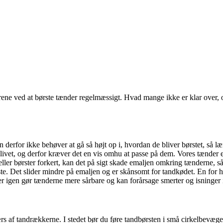
ne rene ved at børste tænder regelmæssigt. Hvad mange ikke er klar over, 
man derfor ikke behøver at gå så højt op i, hvordan de bliver børstet, så
 livet, og derfor kræver det en vis omhu at passe på dem. Vores tænder 
r børster forkert, kan det på sigt skade emaljen omkring tænderne, så de
ste. Det slider mindre på emaljen og er skånsomt for tandkødet. En for 
der igen gør tænderne mere sårbare og kan forårsage smerter og isninger
rs af tandrækkerne. I stedet bør du føre tandbørsten i små cirkelbevægel