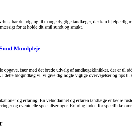
i Århus, har du adgang til mange dygtige tandlæger, der kan hjælpe dig
mæssigt for at holde dit smil sundt og smukt.
l Sund Mundpleje
opgave, især med det brede udvalg af tandlægeklinikker, der er til rådi
I dette blogindlæg vil vi give dig nogle vigtige overvejelser og tips t
fikationer og erfaring. En veluddannet og erfaren tandlæge er bedre ruste
ringer og eventuelle specialiseringer. Erfaring inden for specifikke omr
r