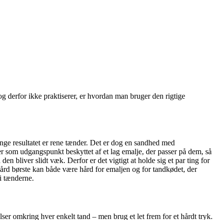
og derfor ikke praktiserer, er hvordan man bruger den rigtige
 længe resultatet er rene tænder. Det er dog en sandhed med
er som udgangspunkt beskyttet af et lag emalje, der passer på dem, så
n bliver slidt væk. Derfor er det vigtigt at holde sig et par ting for
hård børste kan både være hård for emaljen og for tandkødet, der
 i tænderne.
ser omkring hver enkelt tand – men brug et let frem for et hårdt tryk.