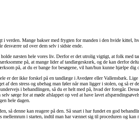
t i verden. Mange bakser med frygten for manden i den hvide kittel, hve
går desværre ud over dem selv i sidste ende.
 holde næsten hele vores liv. Derfor er det utrolig vigtigt, at folk med 
opmærksomme på, at mange lider af tandlægeskræk, og de kan derfor delta
ærksom på, at du er bange for besøgene, vil han/hun kunne hjælpe dig o
hele er der ikke forskel på en tandlæge i Avedøre eller Vallensbæk. Li
t af den stress og ubehag man føler når man ligger i stolen, og så er de
r undervejs i behandlingen, så du er helt med på, hvad der foregår. Desud
an selv sørge for at møde afslappet op ved at have lavet afspændingsøvel
ægen hele dagen.
 den, så denne kan reagere på den. Så snart i har fundet en god behandli
s mellemrum i starten, indtil man har vænnet sig til proceduren og kan