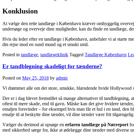
Konklusion
At vælge den rette tandlæge i København kræver omhyggelig overvejelse 
undersøge og overveje dine muligheder, kan du finde en tandlæge, der 
Hvis du leder efter en tandlæge i København, anbefaler vi at starte m
din rejse mod en sund mund og et smukt smil.
Posted in
tandlæge
,
tandlægeklinik
Tagged
Tandlæge København
Le
Er tandblegning skadeligt for tænderne?
Posted on
May 25, 2018
by
admin
Vi drømmer alle om det store, smukke, blændende hvide Hollywood smi
Der er i dag blevet fremstillet så mange alternativer til tandblegning, 
oftest til mere skade, end til gavn. Måske kan det give hvidere tænde
emaljen forsvinder – for eksempel hvis man får et hul i en tand, den 
emalje til at beskytte dine tænder, vil dine tænder være frit tilgængelig
Vælger du derimod at opsøge en
erfaren tandlæge på Nørreport
for
med sikkerhed sørge for, ikke at ødelægge dine tænder med diverse u