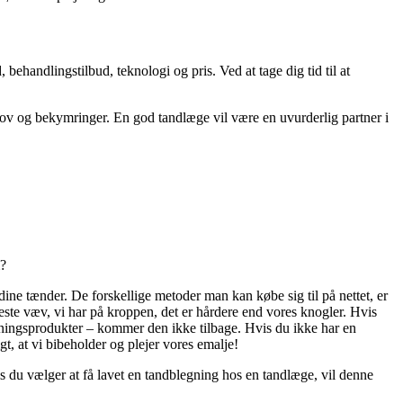
ehandlingstilbud, teknologi og pris. Ved at tage dig tid til at
ehov og bekymringer. En god tandlæge vil være en uvurderlig partner i
m?
 dine tænder. De forskellige metoder man kan købe sig til på nettet, er
este væv, vi har på kroppen, det er hårdere end vores knogler. Hvis
egningsprodukter – kommer den ikke tilbage. Hvis du ikke har en
igt, at vi bibeholder og plejer vores emalje!
is du vælger at få lavet en tandblegning hos en tandlæge, vil denne