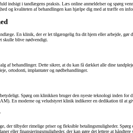
fuld indsigt i tandlægens praksis. Læs online anmeldelser og spørg venn
ed og kvaliteten af behandlingen kan hjælpe dig med at træffe en info
hed
ndlæge. En klinik, der er let tilgængelig fra dit hjem eller arbejde, gør
t skulle blive nødvendigt.
lg af behandlinger. Dette sikrer, at du kan få dækket alle dine tandpleje
leje, ortodonti, implantater og nødbehandlinger.
 betydeligt. Spørg om klinikken bruger den nyeste teknologi inden for d
M). En moderne og veludstyret klinik indikerer en dedikation til at giv
r
læge, der tilbyder rimelige priser og fleksible betalingsmuligheder. Sp
aner eller finansieringsmuligheder, der kan gøre det lettere at håndtere s