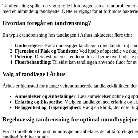
Tandrensning spiller en vigtig rolle i forebyggelsen af tandprobleme
med en almindelig tandbørste. Dette er vigtigt for at forhindre bakterie
Hvordan foregår en tandrensning?
En typisk tandrensning hos tandlægen i Århus inkluderer flere trin:
Undersøgelse
: Først undersøger tandlægen dine tænder og tandk
Fjernelse af Plak og Tandsten
: Ved hjælp af specielle værktø
Polering
: Dernæst poleres tænderne for at fjerne overfladiske p
Fluorbehandling
: Til sidst kan tandlægen anvende fluor for at
Valg af tandlæge i Århus
Århus er hjemsted for mange velrenommerede tandlægeklinikker, der t
Anmeldelser og Anbefalinger
: Læs anmeldelser online og spø
Erfaring og Ekspertise
: Vælg en tandlæge med erfaring og eks
Beliggenhed og Tilgængelighed
: Vælg en klinik, der er let ti
Regelmæssig tandrensning for optimal mundhygiejne
For at opretholde en god mundhygiejne anbefales det at få foretaget 
tandkød forbliver sunde.