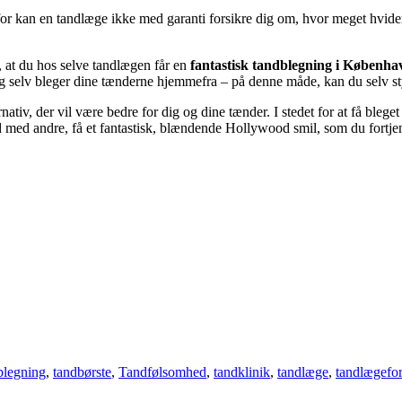
or kan en tandlæge ikke med garanti forsikre dig om, hvor meget hvidere
, at du hos selve tandlægen får en
fantastisk tandblegning i Københ
og selv bleger dine tænderne hjemmefra – på denne måde, kan du selv sty
rnativ, der vil være bedre for dig og dine tænder. I stedet for at få bleg
od med andre, få et fantastisk, blændende Hollywood smil, som du fortje
blegning
,
tandbørste
,
Tandfølsomhed
,
tandklinik
,
tandlæge
,
tandlægefor