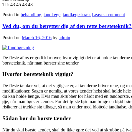
Tlf: 43 45 48 48
Posted in
behandling
,
tandlæge
,
tandlægeskræk
Leave a comment
Ved du, om du benytter dig af den rette børsteteknik?
Posted on
March 16, 2016
by
admin
De fleste af os er godt klar over, hvor vigtigt det er at holde tænder
børsteteknik, når man børster sine tænder.
Hvorfor børsteteknik vigtigt?
De fleste tænker vel, at det vigtigste er, at tænderne bliver rene, og 
modifikationer. Sagen er nemlig, at vores tænder helst skal holde hele
du kan holde længe. Hvis man skrubber for hårdt med en tandbørste, elle
øje, når man børster tænder. For det første bør man bruge en blød bør
risikerer at trække sig tilbage, så man ender med blottede tandhalse, 
Sådan bør du børste tænder
Når du skal børste tænder, skal du ikke gøre det ved at skrubbe på tvæ