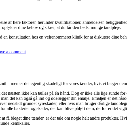
af flere faktorer, herunder kvalifikationer, anmeldelser, beliggenhed, b
opfylder dine behov og sikrer, at du får den bedst mulige tandpleje.
ed en konsultation hos en velrenommeret klinik for at diskutere dine b
ave a comment
l – men er det egentlig skadeligt for vores tænder, hvis vi bleger de
at det næsten ikke kan tælles på én hånd. Dog er ikke alle lige sunde for
r, man det kan også gå ind og ødelægger din emalje. Emaljen er det hård
bliver nedslidt grundet syreskader, eller hvis man bruger dårlige tandbl
 for alle bakterier og skader, der kan blive påført dem, derfor er det vigt
 at få bleget dine tænder, er der tale om nogle helt andre produkter. Hv
sunde kemikalier.