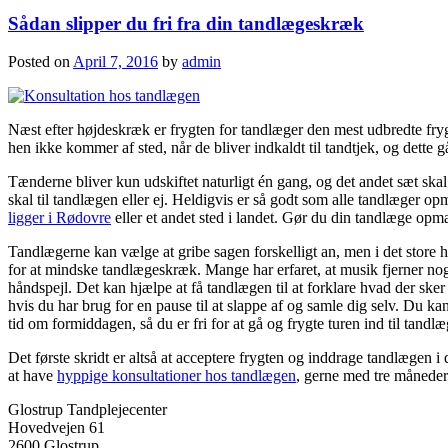
Sådan slipper du fri fra din tandlægeskræk
Posted on
April 7, 2016
by
admin
Næst efter højdeskræk er frygten for tandlæger den mest udbredte fryg
hen ikke kommer af sted, når de bliver indkaldt til tandtjek, og dette 
Tænderne bliver kun udskiftet naturligt én gang, og det andet sæt skal
skal til tandlægen eller ej. Heldigvis er så godt som alle tandlæger 
ligger i Rødovre
eller et andet sted i landet. Gør du din tandlæge opm
Tandlægerne kan vælge at gribe sagen forskelligt an, men i det store 
for at mindske tandlægeskræk. Mange har erfaret, at musik fjerner noge
håndspejl. Det kan hjælpe at få tandlægen til at forklare hvad der ske
hvis du har brug for en pause til at slappe af og samle dig selv. Du k
tid om formiddagen, så du er fri for at gå og frygte turen ind til tandl
Det første skridt er altså at acceptere frygten og inddrage tandlægen i
at have
hyppige konsultationer hos tandlægen
, gerne med tre måneder
Glostrup Tandplejecenter
Hovedvejen 61
2600 Glostrup